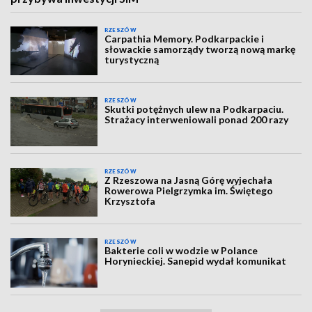
RZESZÓW
Carpathia Memory. Podkarpackie i
słowackie samorządy tworzą nową markę
turystyczną
RZESZÓW
Skutki potężnych ulew na Podkarpaciu.
Strażacy interweniowali ponad 200 razy
RZESZÓW
Z Rzeszowa na Jasną Górę wyjechała
Rowerowa Pielgrzymka im. Świętego
Krzysztofa
RZESZÓW
Bakterie coli w wodzie w Polance
Horynieckiej. Sanepid wydał komunikat