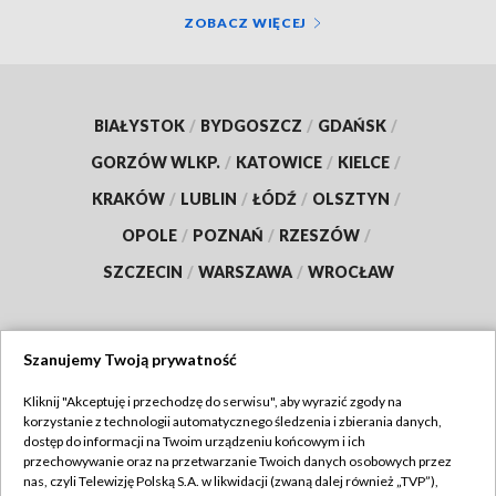
ZOBACZ WIĘCEJ
BIAŁYSTOK
/
BYDGOSZCZ
/
GDAŃSK
/
GORZÓW WLKP.
/
KATOWICE
/
KIELCE
/
KRAKÓW
/
LUBLIN
/
ŁÓDŹ
/
OLSZTYN
/
OPOLE
/
POZNAŃ
/
RZESZÓW
/
SZCZECIN
/
WARSZAWA
/
WROCŁAW
Szanujemy Twoją prywatność
Dołącz do nas:
Kliknij "Akceptuję i przechodzę do serwisu", aby wyrazić zgody na
korzystanie z technologii automatycznego śledzenia i zbierania danych,
TVP
dostęp do informacji na Twoim urządzeniu końcowym i ich
Abonament TVP
przechowywanie oraz na przetwarzanie Twoich danych osobowych przez
Regulamin TVP
nas, czyli Telewizję Polską S.A. w likwidacji (zwaną dalej również „TVP”),