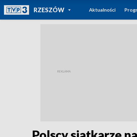
POWRÓT DO
RZESZÓW
Aktualności
Prog
TVP REGIONY
Polscy siatkarze n