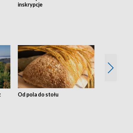
inskrypcje
drewnianej
z
Od pola do stołu
50 lat ochro
przyrodnicz
Zachodnich