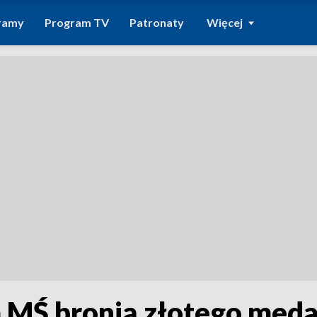
ramy
Program TV
Patronaty
Więcej
a MŚ bronią złotego meda