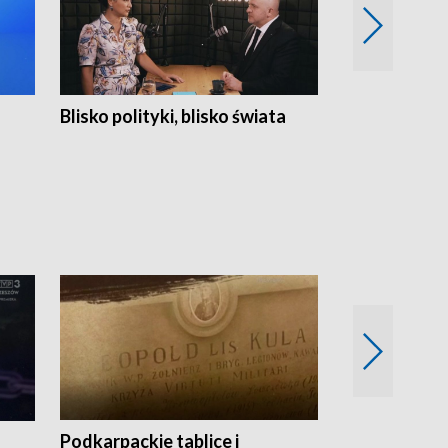
Blisko polityki, blisko świata
Popołudnie 
Podkarpackie tablice i
Szlakiem arc