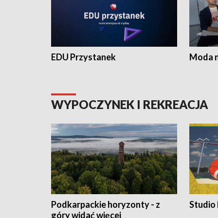
EDU Przystanek
Moda na
WYPOCZYNEK I REKREACJA
Podkarpackie horyzonty - z
Studio
góry widać więcej