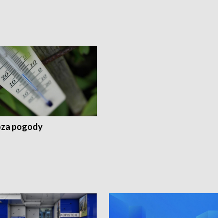
za pogody