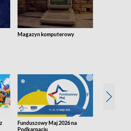
Magazyn komputerowy
z
Funduszowy Maj 2026 na
Podkarpacki
Podkarpaciu
kulinarne z h