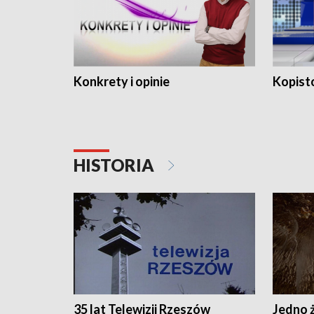
Konkrety i opinie
Kopist
HISTORIA
35 lat Telewizji Rzeszów
Jedno ż