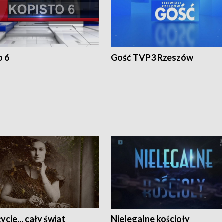
o 6
Gość TVP3 Rzeszów
ycie... cały świat
Nielegalne kościoły