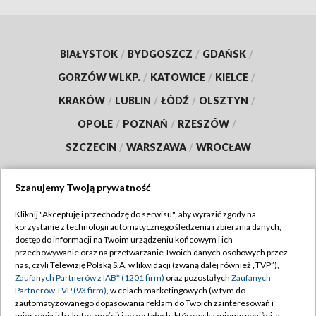
BIAŁYSTOK
/
BYDGOSZCZ
/
GDAŃSK
/
GORZÓW WLKP.
/
KATOWICE
/
KIELCE
/
KRAKÓW
/
LUBLIN
/
ŁÓDŹ
/
OLSZTYN
/
OPOLE
/
POZNAŃ
/
RZESZÓW
/
SZCZECIN
/
WARSZAWA
/
WROCŁAW
Szanujemy Twoją prywatność
Dołącz do nas:
Kliknij "Akceptuję i przechodzę do serwisu", aby wyrazić zgody na
korzystanie z technologii automatycznego śledzenia i zbierania danych,
dostęp do informacji na Twoim urządzeniu końcowym i ich
TVP
przechowywanie oraz na przetwarzanie Twoich danych osobowych przez
nas, czyli Telewizję Polską S.A. w likwidacji (zwaną dalej również „TVP”),
Abonament TVP
Regulamin TVP
Zaufanych Partnerów z IAB* (1201 firm)
oraz pozostałych
Zaufanych
Emisja w TVP
Partnerów TVP (93 firm)
, w celach marketingowych (w tym do
Polityka prywatności
zautomatyzowanego dopasowania reklam do Twoich zainteresowań i
Centrum informacji TVP
mierzenia ich skuteczności) i pozostałych, które wskazujemy poniżej, a