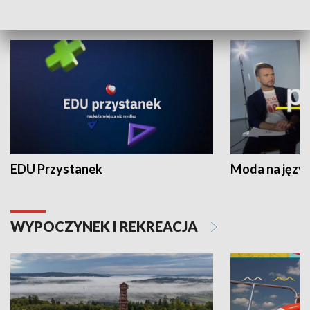
NAUKA I EDUKACJA
EDU Przystanek
Moda na język
WYPOCZYNEK I REKREACJA