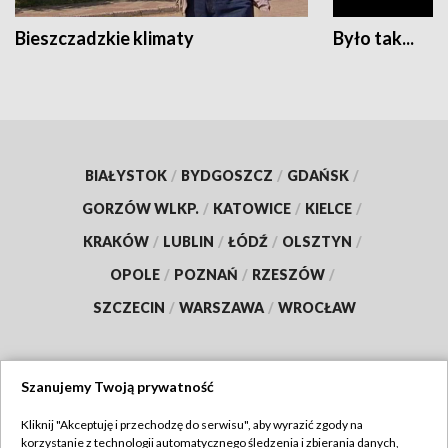
Bieszczadzkie klimaty
Było tak...
BIAŁYSTOK
/
BYDGOSZCZ
/
GDAŃSK
/
GORZÓW WLKP.
/
KATOWICE
/
KIELCE
/
KRAKÓW
/
LUBLIN
/
ŁÓDŹ
/
OLSZTYN
/
OPOLE
/
POZNAŃ
/
RZESZÓW
/
SZCZECIN
/
WARSZAWA
/
WROCŁAW
Szanujemy Twoją prywatność
Dołącz do nas:
Kliknij "Akceptuję i przechodzę do serwisu", aby wyrazić zgody na
korzystanie z technologii automatycznego śledzenia i zbierania danych,
TVP