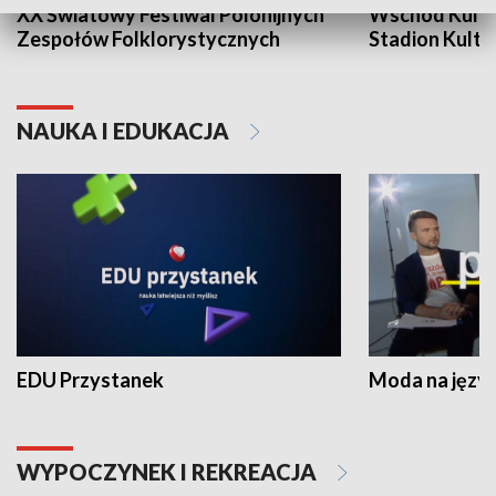
XX Światowy Festiwal Polonijnych
Wschód Kultur
Zespołów Folklorystycznych
Stadion Kultu
NAUKA I EDUKACJA
EDU Przystanek
Moda na język
WYPOCZYNEK I REKREACJA