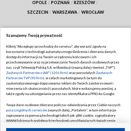
OPOLE
/
POZNAŃ
/
RZESZÓW
/
SZCZECIN
/
WARSZAWA
/
WROCŁAW
Szanujemy Twoją prywatność
Dołącz do nas:
Kliknij "Akceptuję i przechodzę do serwisu", aby wyrazić zgody na
korzystanie z technologii automatycznego śledzenia i zbierania danych,
TVP
dostęp do informacji na Twoim urządzeniu końcowym i ich
Abonament TVP
przechowywanie oraz na przetwarzanie Twoich danych osobowych przez
Regulamin TVP
nas, czyli Telewizję Polską S.A. w likwidacji (zwaną dalej również „TVP”),
Emisja w TVP
Polityka prywatności
Zaufanych Partnerów z IAB* (1201 firm)
oraz pozostałych
Zaufanych
Partnerów TVP (93 firm)
, w celach marketingowych (w tym do
Centrum informacji TVP
Moje zgody
zautomatyzowanego dopasowania reklam do Twoich zainteresowań i
mierzenia ich skuteczności) i pozostałych, które wskazujemy poniżej, a
Naziemna Telewizja Cyfrowa
Pomoc
także zgody na udostępnianie przez nas identyfikatora PPID do Google.
Sklep TVP
Biuro reklamy
Twoje dane osobowe zbierane podczas odwiedzania przez Ciebie naszych
Rada Programowa
Kontakt
poszczególnych serwisów
zwanych dalej „Portalem”, w tym informacje
zapisywane za pomocą technologii takich jak: pliki cookie, sygnalizatory
System NOS
WWW lub innych podobnych technologii umożliwiających świadczenie
dopasowanych i bezpiecznych usług, personalizację treści oraz reklam,
Informacje o nadawcy
Kanały