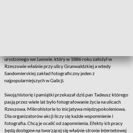
Siedziba fundacji „Aparat Caffe” przy ulicy Grunwaldzkiej w
Rzeszowie stała się dziś miejscem wspomnień kilku pokoleń
mieszkańców miasta. Zdjęcia, filmy i opowieści przede
wszystkim te osobiste, rodzinne, często niedawno odkryte
warto uwiecznić dla przyszłych pokoleń. Jedną z osób, która
dziś podzieliła się swoimi wspomnieniami była pani Elżbieta
Kaliszewska prawnuczka Edwarda Janusza - fotografa
urodzonego we Lwowie, który w 1886 roku założył w
Rzeszowie właśnie przy ulicy Grunwaldzkiej a wtedy
Sandomierskiej zakład fotograficzny jeden z
najpopularniejszych w Galicji.
Swoją historię i pamiątki przekazał dziś pan Tadeusz którego
pasją przez wiele lat było fotografowanie życia na ulicach
Rzeszowa. Mikrohistorie to inicjatywa międzypokoleniowa.
Dla organizatorów akcji liczy się każde wspomnienie i
fotografia. Chcą je ocalić od zapomnienia. Efekty ich pracy
będą dostępne na tworzącej się właśnie stronie internetowej