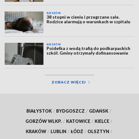
RZESZÓW
38 stopni w cieniu i przegrzane sale.
Rodzice alarmują o warunkach w szpitalu
RZESZÓW
Poidełka z wodą trafią do podkarpackich
szkół. Gminy otrzymały dofinansowanie
ZOBACZ WIĘCEJ
BIAŁYSTOK
/
BYDGOSZCZ
/
GDAŃSK
/
GORZÓW WLKP.
/
KATOWICE
/
KIELCE
/
KRAKÓW
/
LUBLIN
/
ŁÓDŹ
/
OLSZTYN
/