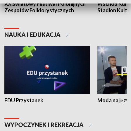
XX Światowy Festiwal Polonijnych
Wschód Kultur
Zespołów Folklorystycznych
Stadion Kultu
NAUKA I EDUKACJA
EDU Przystanek
Moda na język
WYPOCZYNEK I REKREACJA