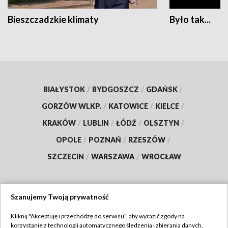
Bieszczadzkie klimaty
Było tak...
BIAŁYSTOK
/
BYDGOSZCZ
/
GDAŃSK
/
GORZÓW WLKP.
/
KATOWICE
/
KIELCE
/
KRAKÓW
/
LUBLIN
/
ŁÓDŹ
/
OLSZTYN
/
OPOLE
/
POZNAŃ
/
RZESZÓW
/
SZCZECIN
/
WARSZAWA
/
WROCŁAW
Szanujemy Twoją prywatność
Dołącz do nas:
Kliknij "Akceptuję i przechodzę do serwisu", aby wyrazić zgody na
korzystanie z technologii automatycznego śledzenia i zbierania danych,
TVP