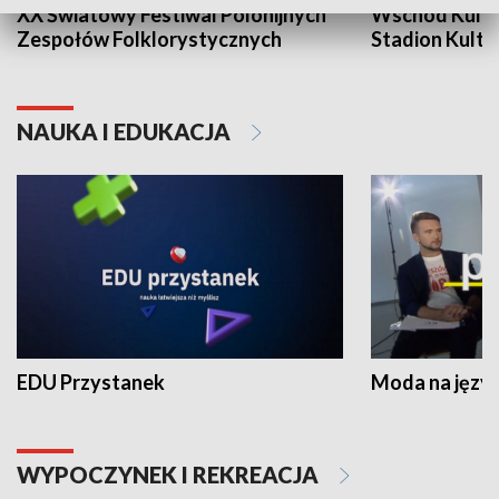
XX Światowy Festiwal Polonijnych
Wschód Kultur
Zespołów Folklorystycznych
Stadion Kultu
NAUKA I EDUKACJA
EDU Przystanek
Moda na język
WYPOCZYNEK I REKREACJA