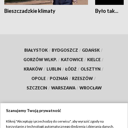
Bieszczadzkie klimaty
Było tak...
BIAŁYSTOK
/
BYDGOSZCZ
/
GDAŃSK
/
GORZÓW WLKP.
/
KATOWICE
/
KIELCE
/
KRAKÓW
/
LUBLIN
/
ŁÓDŹ
/
OLSZTYN
/
OPOLE
/
POZNAŃ
/
RZESZÓW
/
SZCZECIN
/
WARSZAWA
/
WROCŁAW
Szanujemy Twoją prywatność
Dołącz do nas:
Kliknij "Akceptuję i przechodzę do serwisu", aby wyrazić zgody na
korzystanie z technologii automatycznego śledzenia i zbierania danych,
TVP