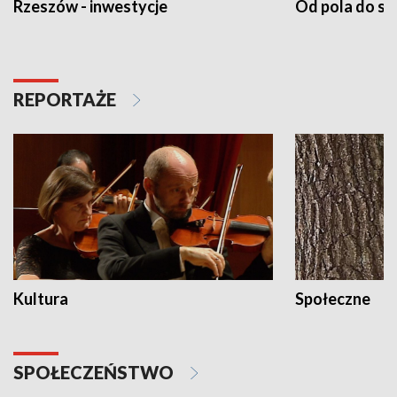
Rzeszów - inwestycje
Od pola do st
REPORTAŻE
Kultura
Społeczne
SPOŁECZEŃSTWO