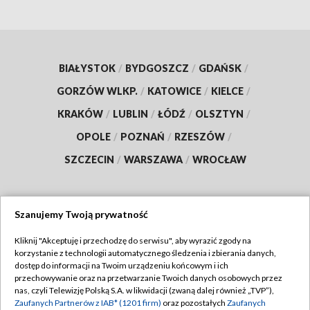
BIAŁYSTOK
/
BYDGOSZCZ
/
GDAŃSK
/
GORZÓW WLKP.
/
KATOWICE
/
KIELCE
/
KRAKÓW
/
LUBLIN
/
ŁÓDŹ
/
OLSZTYN
/
OPOLE
/
POZNAŃ
/
RZESZÓW
/
SZCZECIN
/
WARSZAWA
/
WROCŁAW
Szanujemy Twoją prywatność
Dołącz do nas:
Kliknij "Akceptuję i przechodzę do serwisu", aby wyrazić zgody na
korzystanie z technologii automatycznego śledzenia i zbierania danych,
TVP
dostęp do informacji na Twoim urządzeniu końcowym i ich
Abonament TVP
przechowywanie oraz na przetwarzanie Twoich danych osobowych przez
Regulamin TVP
nas, czyli Telewizję Polską S.A. w likwidacji (zwaną dalej również „TVP”),
Emisja w TVP
Polityka prywatności
Zaufanych Partnerów z IAB* (1201 firm)
oraz pozostałych
Zaufanych