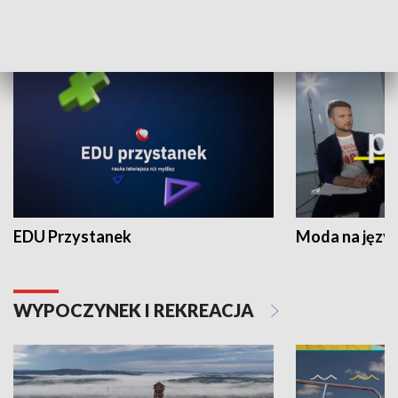
NAUKA I EDUKACJA
EDU Przystanek
Moda na język
WYPOCZYNEK I REKREACJA