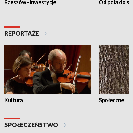
Rzeszów - inwestycje
Od pola do st
REPORTAŻE
Kultura
Społeczne
SPOŁECZEŃSTWO