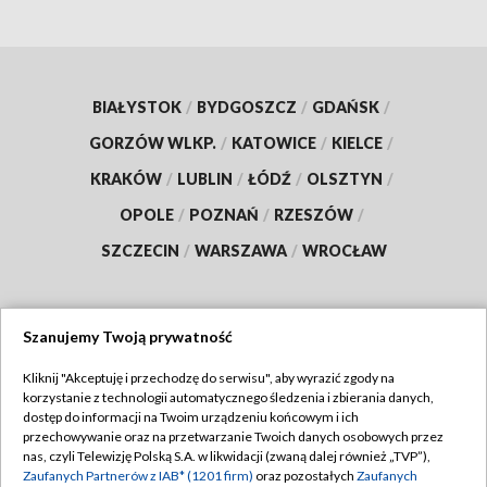
BIAŁYSTOK
/
BYDGOSZCZ
/
GDAŃSK
/
GORZÓW WLKP.
/
KATOWICE
/
KIELCE
/
KRAKÓW
/
LUBLIN
/
ŁÓDŹ
/
OLSZTYN
/
OPOLE
/
POZNAŃ
/
RZESZÓW
/
SZCZECIN
/
WARSZAWA
/
WROCŁAW
Szanujemy Twoją prywatność
Dołącz do nas:
Kliknij "Akceptuję i przechodzę do serwisu", aby wyrazić zgody na
korzystanie z technologii automatycznego śledzenia i zbierania danych,
TVP
dostęp do informacji na Twoim urządzeniu końcowym i ich
Abonament TVP
przechowywanie oraz na przetwarzanie Twoich danych osobowych przez
Regulamin TVP
nas, czyli Telewizję Polską S.A. w likwidacji (zwaną dalej również „TVP”),
Emisja w TVP
Polityka prywatności
Zaufanych Partnerów z IAB* (1201 firm)
oraz pozostałych
Zaufanych