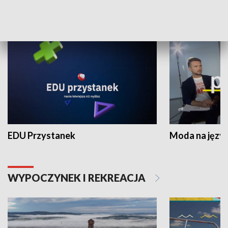
NAUKA I EDUKACJA
EDU Przystanek
Moda na język
WYPOCZYNEK I REKREACJA