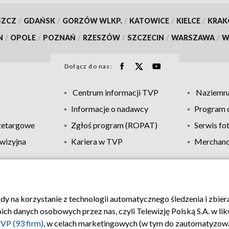
SZCZ
/
GDAŃSK
/
GORZÓW WLKP.
/
KATOWICE
/
KIELCE
/
KRA
N
/
OPOLE
/
POZNAŃ
/
RZESZÓW
/
SZCZECIN
/
WARSZAWA
/
W
Dołącz do nas:
Centrum informacji TVP
Naziemna
Informacje o nadawcy
Program d
zetargowe
Zgłoś program (ROPAT)
Serwis fo
wizyjna
Kariera w TVP
Merchandi
Polityka prywatności
Moje zgody
Pomoc
Biuro re
ody na korzystanie z technologii automatycznego śledzenia i zbie
 danych osobowych przez nas, czyli Telewizję Polską S.A. w likw
VP (93 firm)
, w celach marketingowych (w tym do zautomatyzow