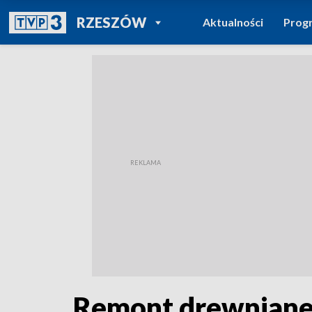
POWRÓT DO
RZESZÓW
Aktualności
Prog
TVP REGIONY
Remont drewnianej