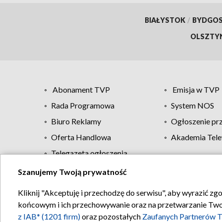
BIAŁYSTOK
/
BYDGO
OLSZTY
Abonament TVP
Emisja w TVP
Rada Programowa
System NOS
Biuro Reklamy
Ogłoszenie pr
Oferta Handlowa
Akademia Tele
Telegazeta ogłoszenia
Szanujemy Twoją prywatność
Regulamin TVP
Kliknij "Akceptuję i przechodzę do serwisu", aby wyrazić zg
końcowym i ich przechowywanie oraz na przetwarzanie Twoich
z IAB* (1201 firm)
oraz pozostałych
Zaufanych Partnerów T