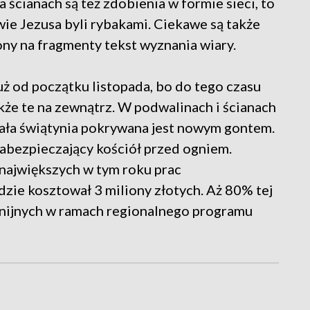
 ścianach są też zdobienia w formie sieci, to
wie Jezusa byli rybakami. Ciekawe są także
ony na fragmenty tekst wyznania wiary.
ż od początku listopada, bo do tego czasu
akże te na zewnątrz. W podwalinach i ścianach
cała świątynia pokrywana jest nowym gontem.
zabezpieczający kościół przed ogniem.
największych w tym roku prac
zie kosztował 3 miliony złotych. Aż 80% tej
unijnych w ramach regionalnego programu