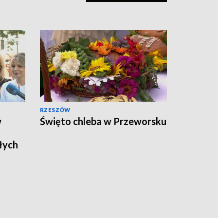
RZESZÓW
w
Święto chleba w Przeworsku
łych