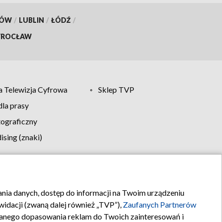
KÓW
/
LUBLIN
/
ŁÓDŹ
/
ROCŁAW
 Telewizja Cyfrowa
Sklep TVP
la prasy
tograficzny
sing (znaki)
klamy
Kontakt
rania danych, dostęp do informacji na Twoim urządzeniu
idacji (zwaną dalej również „TVP”),
Zaufanych Partnerów
anego dopasowania reklam do Twoich zainteresowań i