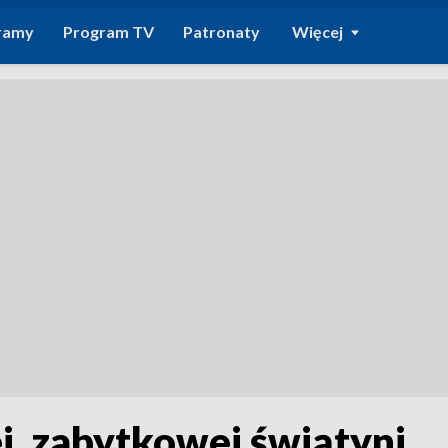
ramy
Program TV
Patronaty
Więcej
, zabytkowej świątyni