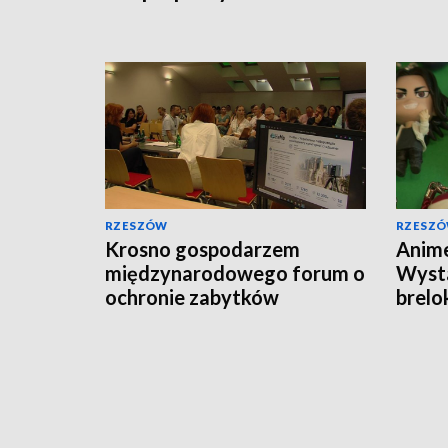
RZESZÓW
RZESZ
Krosno gospodarzem
Anime
międzynarodowego forum o
Wysta
ochronie zabytków
brelo