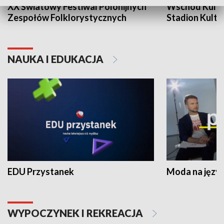
XX Światowy Festiwal Polonijnych
Wschód Kultur
Zespołów Folklorystycznych
Stadion Kultu
NAUKA I EDUKACJA
EDU Przystanek
Moda na język
WYPOCZYNEK I REKREACJA