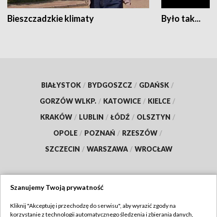
Bieszczadzkie klimaty
Było tak...
BIAŁYSTOK
/
BYDGOSZCZ
/
GDAŃSK
/
GORZÓW WLKP.
/
KATOWICE
/
KIELCE
/
KRAKÓW
/
LUBLIN
/
ŁÓDŹ
/
OLSZTYN
/
OPOLE
/
POZNAŃ
/
RZESZÓW
/
SZCZECIN
/
WARSZAWA
/
WROCŁAW
Szanujemy Twoją prywatność
Dołącz do nas:
Kliknij "Akceptuję i przechodzę do serwisu", aby wyrazić zgody na
korzystanie z technologii automatycznego śledzenia i zbierania danych,
TVP