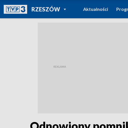
POWRÓT DO
RZESZÓW
Aktualności
Prog
TVP REGIONY
Odnowiony pomnik 