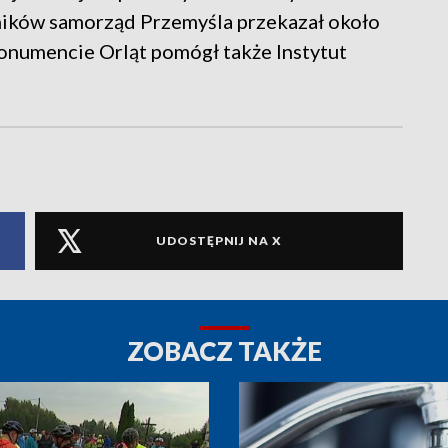
ików samorząd Przemyśla przekazał około
monumencie Orląt pomógł także Instytut
UDOSTĘPNIJ NA X
ZOBACZ TAKŻE