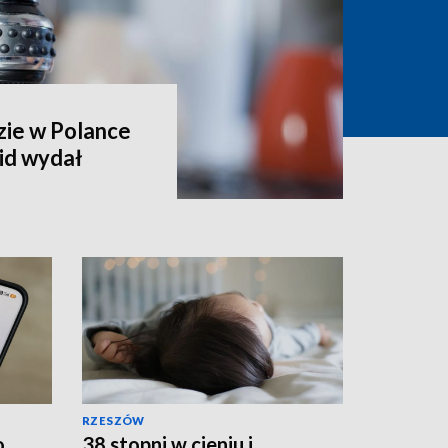
zie w Polance
id wydał
RZESZÓW
o
38 stopni w cieniu i