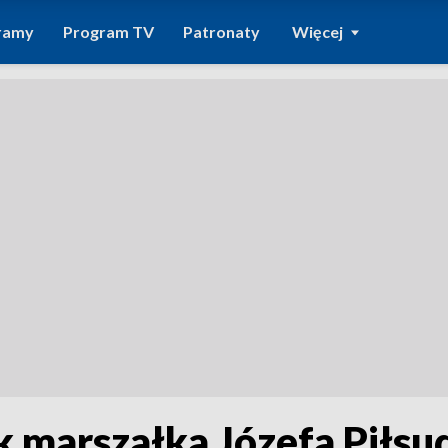
ramy
Program TV
Patronaty
Więcej
marszałka Józefa Piłsu