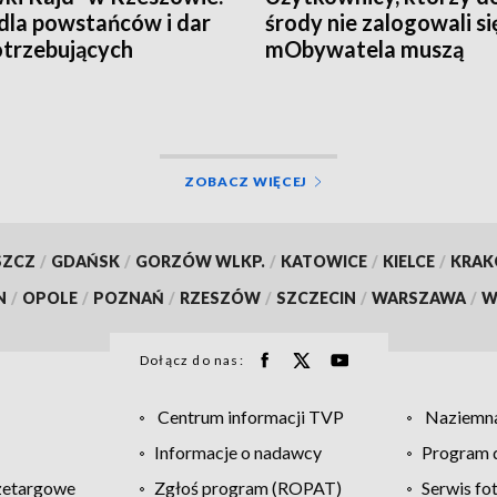
dla powstańców i dar
środy nie zalogowali si
otrzebujących
mObywatela muszą
przywrócić ważność
dokumentów
ZOBACZ WIĘCEJ
SZCZ
/
GDAŃSK
/
GORZÓW WLKP.
/
KATOWICE
/
KIELCE
/
KRA
N
/
OPOLE
/
POZNAŃ
/
RZESZÓW
/
SZCZECIN
/
WARSZAWA
/
W
Dołącz do nas:
Centrum informacji TVP
Naziemna
Informacje o nadawcy
Program d
zetargowe
Zgłoś program (ROPAT)
Serwis fo