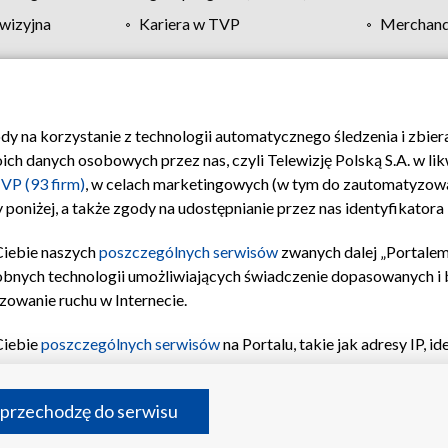
wizyjna
Kariera w TVP
Merchandi
Polityka prywatności
Moje zgody
Pomoc
Biuro re
ody na korzystanie z technologii automatycznego śledzenia i zbie
 danych osobowych przez nas, czyli Telewizję Polską S.A. w likw
VP (93 firm)
, w celach marketingowych (w tym do zautomatyzow
 poniżej, a także zgody na udostępnianie przez nas identyfikator
Ciebie naszych
poszczególnych serwisów
zwanych dalej „Portalem
obnych technologii umożliwiających świadczenie dopasowanych i be
zowanie ruchu w Internecie.
Ciebie
poszczególnych serwisów
na Portalu, takie jak adresy IP, 
sach Portalu czy historia odwiedzin będą przetwarzane przez TV
ji: przechowywania informacji na urządzeniu lub dostęp do nich,
©2026 Telewizja Polska S.A. w likwidacji
 przechodzę do serwisu
enia profilu spersonalizowanych treści, wyboru spersonalizowany
inii odbiorców, opracowywania i ulepszania produktów, zapewnie