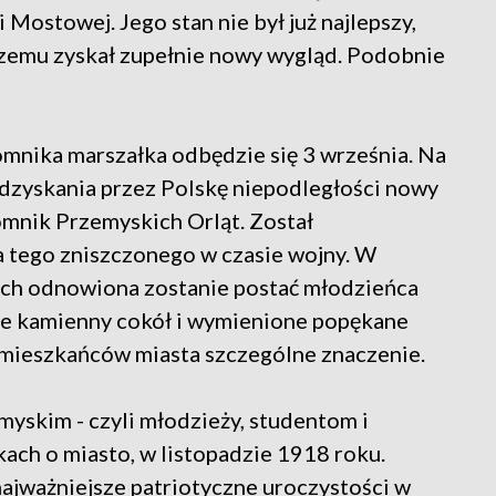
 Mostowej. Jego stan nie był już najlepszy,
czemu zyskał zupełnie nowy wygląd. Podobnie
mnika marszałka odbędzie się 3 września. Na
odzyskania przez Polskę niepodległości nowy
mnik Przemyskich Orląt. Został
 tego zniszczonego w czasie wojny. W
ch odnowiona zostanie postać młodzieńca
że kamienny cokół i wymienione popękane
a mieszkańców miasta szczególne znaczenie.
yskim - czyli młodzieży, studentom i
kach o miasto, w listopadzie 1918 roku.
najważniejsze patriotyczne uroczystości w