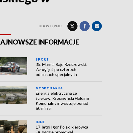
UDOSTĘPNIJ:
AJNOWSZE INFORMACJE
SPORT
35. Marma Rajd Rzeszowski.
Załogi już po czterech
odcinkach specjalnych
GOSPODARKA
Energia elektryczna ze
ścieków. Krośnieński Holding
Komunalny inwestuje ponad
60 mln zł
INNE
17-letni Igor Polak, kierowca
F4, będzie promował