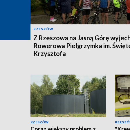
RZESZÓW
Z Rzeszowa na Jasną Górę wyjec
Rowerowa Pielgrzymka im. Święt
Krzysztofa
RZESZÓW
RZESZ
Coraz większy problem z
"Krew