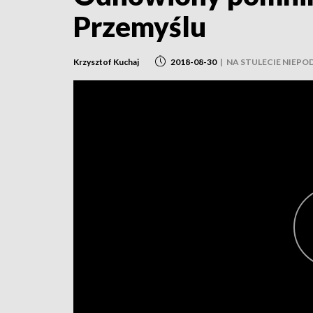
Przemyślu
Krzysztof Kuchaj
2018-08-30
|
NA STULECIE NIEPO