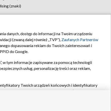
sing (znaki)
klamy
Kontakt
rania danych, dostęp do informacji na Twoim urządzeniu
idacji (zwaną dalej również „TVP”),
Zaufanych Partnerów
anego dopasowania reklam do Twoich zainteresowań i
a PPID do Google.
”, w tym informacje zapisywane za pomocą technologii
zpiecznych usług, personalizację treści oraz reklam,
identyfikatory Twoich urządzeń końcowych i identyfikatory
P,
Zaufanych Partnerów z IAB
oraz pozostałych
Zaufanych
 wyboru podstawowych reklam, wyboru spersonalizowanych
ch treści, pomiaru wydajności reklam, pomiaru wydajności
nia bezpieczeństwa, zapobiegania oszustwom i usuwania