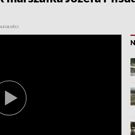
DLEGŁOŚCI
N