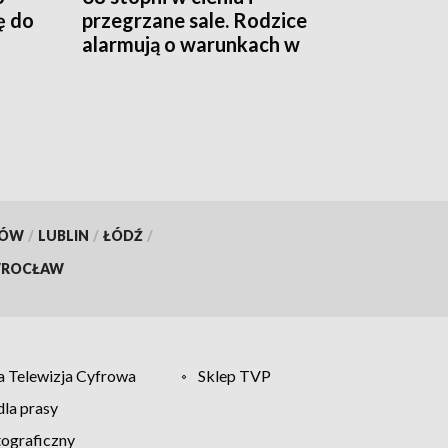
ę do
przegrzane sale. Rodzice
alarmują o warunkach w
szpitalu
KÓW
/
LUBLIN
/
ŁÓDŹ
/
ROCŁAW
 Telewizja Cyfrowa
Sklep TVP
la prasy
tograficzny