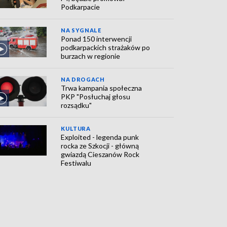
Podkarpacie
NA SYGNALE
Ponad 150 interwencji
podkarpackich strażaków po
burzach w regionie
NA DROGACH
Trwa kampania społeczna
PKP "Posłuchaj głosu
rozsądku"
KULTURA
Exploited - legenda punk
rocka ze Szkocji - główną
gwiazdą Cieszanów Rock
Festiwalu