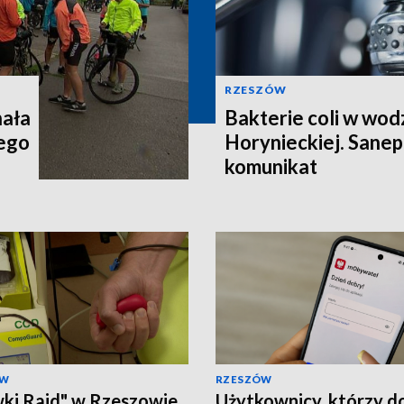
RZESZÓW
hała
Bakterie coli w wod
ego
Horynieckiej. Sanep
komunikat
ÓW
RZESZÓW
ki Rajd" w Rzeszowie.
Użytkownicy, którzy d