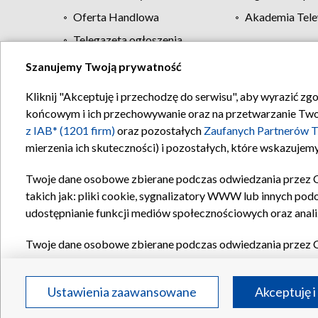
Oferta Handlowa
Akademia Tele
Telegazeta ogłoszenia
Szanujemy Twoją prywatność
Regulamin TVP
Kliknij "Akceptuję i przechodzę do serwisu", aby wyrazić zg
końcowym i ich przechowywanie oraz na przetwarzanie Twoich
z IAB* (1201 firm)
oraz pozostałych
Zaufanych Partnerów T
mierzenia ich skuteczności) i pozostałych, które wskazujemy
Twoje dane osobowe zbierane podczas odwiedzania przez 
takich jak: pliki cookie, sygnalizatory WWW lub innych pod
udostępnianie funkcji mediów społecznościowych oraz anali
Twoje dane osobowe zbierane podczas odwiedzania przez 
plików cookie, informacje o Twoich wyszukiwaniach w serwi
Partnerów TVP
dla realizacji następujących celów i funkc
Ustawienia zaawansowane
Akceptuję i
reklam, tworzenia profilu spersonalizowanych reklam, tworz
treści, stosowania badań rynkowych w celu generowania op