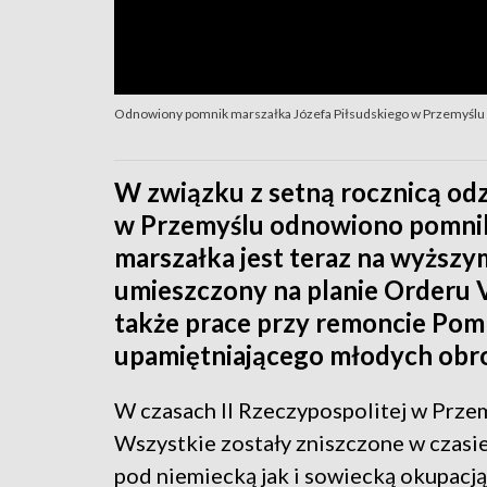
Odnowiony pomnik marszałka Józefa Piłsudskiego w Przemyślu
W związku z setną rocznicą odz
w Przemyślu odnowiono pomnik 
marszałka jest teraz na wyższy
umieszczony na planie Orderu Vi
także prace przy remoncie Pom
upamiętniającego młodych obro
W czasach II Rzeczypospolitej w Przem
Wszystkie zostały zniszczone w czasi
pod niemiecką jak i sowiecką okupacj