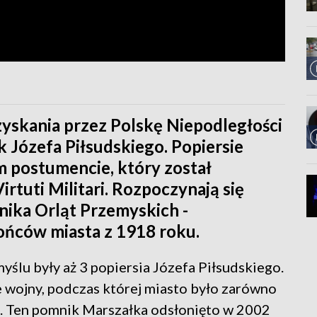
yskania przez Polskę Niepodległości
Józefa Piłsudskiego. Popiersie
m postumencie, który został
rtuti Militari. Rozpoczynają się
nika Orląt Przemyskich -
ńców miasta z 1918 roku.
yślu były aż 3 popiersia Józefa Piłsudskiego.
e wojny, podczas której miasto było zarówno
ą. Ten pomnik Marszałka odsłonięto w 2002