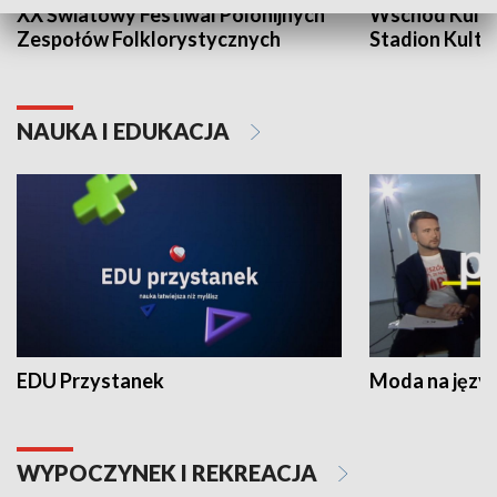
XX Światowy Festiwal Polonijnych
Wschód Kultur
Zespołów Folklorystycznych
Stadion Kultu
NAUKA I EDUKACJA
EDU Przystanek
Moda na język
WYPOCZYNEK I REKREACJA