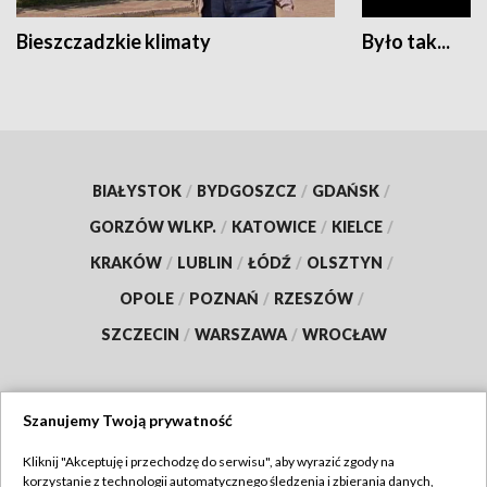
Bieszczadzkie klimaty
Było tak...
BIAŁYSTOK
/
BYDGOSZCZ
/
GDAŃSK
/
GORZÓW WLKP.
/
KATOWICE
/
KIELCE
/
KRAKÓW
/
LUBLIN
/
ŁÓDŹ
/
OLSZTYN
/
OPOLE
/
POZNAŃ
/
RZESZÓW
/
SZCZECIN
/
WARSZAWA
/
WROCŁAW
Szanujemy Twoją prywatność
Dołącz do nas:
Kliknij "Akceptuję i przechodzę do serwisu", aby wyrazić zgody na
korzystanie z technologii automatycznego śledzenia i zbierania danych,
TVP