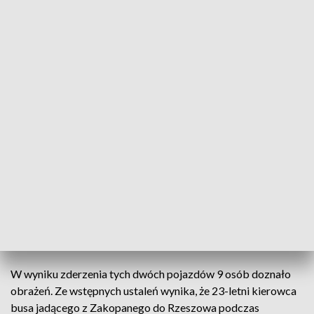
Na autostradzie A4 samochód dostawczy zderzył się z busem
Rannych zostało 9 osób: kierowcy obu pojazdów
oraz pasażerki busa. Wszyscy trafili do
rzeszowskich szpitali. Oba pasy ruchu na
autostradzie w kierunku Rzeszowa były
zablokowane przez kilka godzin, ruch odbywał się
objazdami.
W wyniku zderzenia tych dwóch pojazdów 9 osób doznało
obrażeń. Ze wstępnych ustaleń wynika, że 23-letni kierowca
busa jadącego z Zakopanego do Rzeszowa podczas