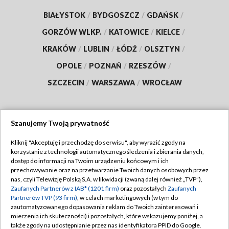
BIAŁYSTOK
/
BYDGOSZCZ
/
GDAŃSK
/
GORZÓW WLKP.
/
KATOWICE
/
KIELCE
/
KRAKÓW
/
LUBLIN
/
ŁÓDŹ
/
OLSZTYN
/
OPOLE
/
POZNAŃ
/
RZESZÓW
/
SZCZECIN
/
WARSZAWA
/
WROCŁAW
Szanujemy Twoją prywatność
Dołącz do nas:
Kliknij "Akceptuję i przechodzę do serwisu", aby wyrazić zgody na
korzystanie z technologii automatycznego śledzenia i zbierania danych,
TVP
dostęp do informacji na Twoim urządzeniu końcowym i ich
Abonament TVP
przechowywanie oraz na przetwarzanie Twoich danych osobowych przez
Regulamin TVP
nas, czyli Telewizję Polską S.A. w likwidacji (zwaną dalej również „TVP”),
Emisja w TVP
Polityka prywatności
Zaufanych Partnerów z IAB* (1201 firm)
oraz pozostałych
Zaufanych
Partnerów TVP (93 firm)
, w celach marketingowych (w tym do
Centrum informacji TVP
Moje zgody
zautomatyzowanego dopasowania reklam do Twoich zainteresowań i
mierzenia ich skuteczności) i pozostałych, które wskazujemy poniżej, a
Naziemna Telewizja Cyfrowa
Pomoc
także zgody na udostępnianie przez nas identyfikatora PPID do Google.