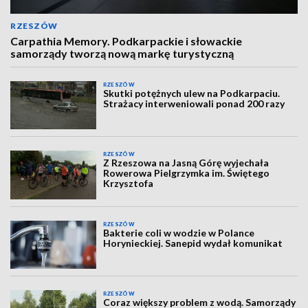
RZESZÓW
Carpathia Memory. Podkarpackie i słowackie
samorządy tworzą nową markę turystyczną
RZESZÓW
Skutki potężnych ulew na Podkarpaciu.
Strażacy interweniowali ponad 200 razy
RZESZÓW
Z Rzeszowa na Jasną Górę wyjechała
Rowerowa Pielgrzymka im. Świętego
Krzysztofa
RZESZÓW
Bakterie coli w wodzie w Polance
Horynieckiej. Sanepid wydał komunikat
RZESZÓW
Coraz większy problem z wodą. Samorządy