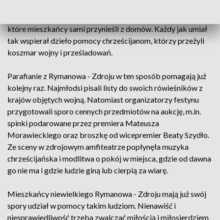
Zdroju. Wielu z nich stanęło przy kiermaszowych stoiskach.
Były na nich m.in. ciasta, domowe jedzenie, ale też pamiątki,
które mieszkańcy sami przynieśli z domów. Każdy jak umiał
tak wspierał dzieło pomocy chrześcijanom, którzy przeżyli
koszmar wojny i prześladowań.
Parafianie z Rymanowa - Zdroju w ten sposób pomagają już
kolejny raz. Najmłodsi pisali listy do swoich rówieśników z
krajów objętych wojną. Natomiast organizatorzy festynu
przygotowali sporo cennych przedmiotów na aukcję, m.in.
spinki podarowane przez premiera Mateusza
Morawieckiego oraz broszkę od wicepremier Beaty Szydło.
Ze sceny w zdrojowym amfiteatrze popłynęła muzyka
chrześcijańska i modlitwa o pokój w miejsca, gdzie od dawna
go nie ma i gdzie ludzie giną lub cierpią za wiarę.
Mieszkańcy niewielkiego Rymanowa - Zdroju mają już swój
spory udział w pomocy takim ludziom. Nienawiść i
niesprawiedliwość trzeba zwalczać miłością i miłosierdziem