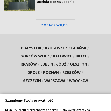
apelują o oszczędzanie
ZOBACZ WIĘCEJ
BIAŁYSTOK
/
BYDGOSZCZ
/
GDAŃSK
/
GORZÓW WLKP.
/
KATOWICE
/
KIELCE
/
KRAKÓW
/
LUBLIN
/
ŁÓDŹ
/
OLSZTYN
/
OPOLE
/
POZNAŃ
/
RZESZÓW
/
SZCZECIN
/
WARSZAWA
/
WROCŁAW
Szanujemy Twoją prywatność
Dołącz do nas:
Kliknij "Akceptuję i przechodzę do serwisu", aby wyrazić zgody na