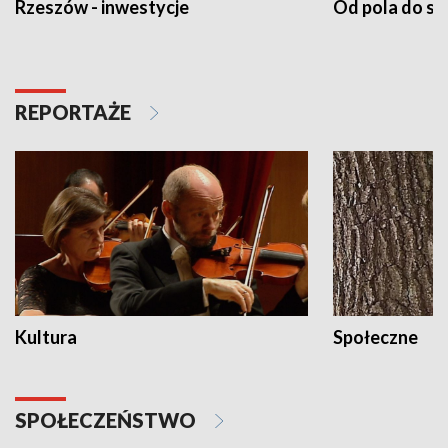
Rzeszów - inwestycje
Od pola do st
REPORTAŻE
Kultura
Społeczne
SPOŁECZEŃSTWO