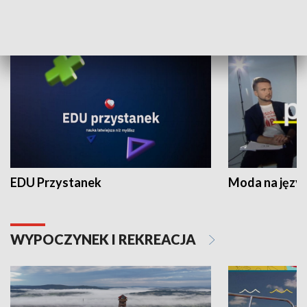
NAUKA I EDUKACJA
EDU Przystanek
Moda na język
WYPOCZYNEK I REKREACJA