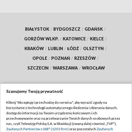
BIAŁYSTOK
/
BYDGOSZCZ
/
GDAŃSK
/
GORZÓW WLKP.
/
KATOWICE
/
KIELCE
/
KRAKÓW
/
LUBLIN
/
ŁÓDŹ
/
OLSZTYN
/
OPOLE
/
POZNAŃ
/
RZESZÓW
/
SZCZECIN
/
WARSZAWA
/
WROCŁAW
Szanujemy Twoją prywatność
Dołącz do nas:
Kliknij "Akceptuję i przechodzę do serwisu", aby wyrazić zgody na
korzystanie z technologii automatycznego śledzenia i zbierania danych,
TVP
dostęp do informacji na Twoim urządzeniu końcowym i ich
Abonament TVP
przechowywanie oraz na przetwarzanie Twoich danych osobowych przez
Regulamin TVP
nas, czyli Telewizję Polską S.A. w likwidacji (zwaną dalej również „TVP”),
Emisja w TVP
Polityka prywatności
Zaufanych Partnerów z IAB* (1201 firm)
oraz pozostałych
Zaufanych