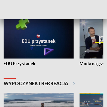
NAUKA I EDUKACJA
EDU Przystanek
Moda na język
WYPOCZYNEK I REKREACJA