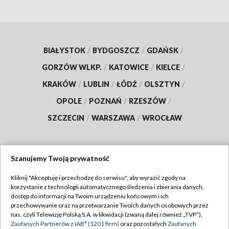
BIAŁYSTOK
/
BYDGOSZCZ
/
GDAŃSK
/
GORZÓW WLKP.
/
KATOWICE
/
KIELCE
/
KRAKÓW
/
LUBLIN
/
ŁÓDŹ
/
OLSZTYN
/
OPOLE
/
POZNAŃ
/
RZESZÓW
/
SZCZECIN
/
WARSZAWA
/
WROCŁAW
Szanujemy Twoją prywatność
Dołącz do nas:
Kliknij "Akceptuję i przechodzę do serwisu", aby wyrazić zgody na
korzystanie z technologii automatycznego śledzenia i zbierania danych,
TVP
dostęp do informacji na Twoim urządzeniu końcowym i ich
Abonament TVP
przechowywanie oraz na przetwarzanie Twoich danych osobowych przez
Regulamin TVP
nas, czyli Telewizję Polską S.A. w likwidacji (zwaną dalej również „TVP”),
Emisja w TVP
Polityka prywatności
Zaufanych Partnerów z IAB* (1201 firm)
oraz pozostałych
Zaufanych