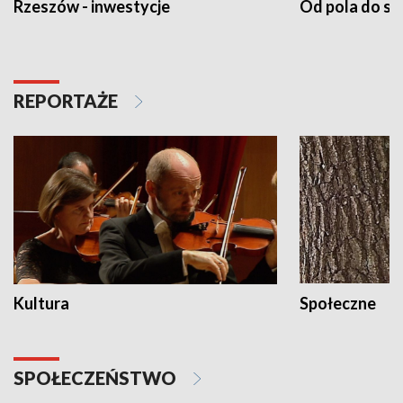
Rzeszów - inwestycje
Od pola do st
REPORTAŻE
Kultura
Społeczne
SPOŁECZEŃSTWO