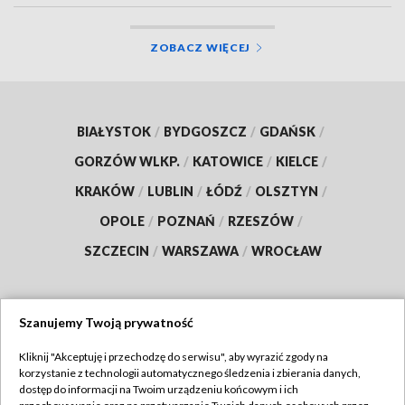
ZOBACZ WIĘCEJ
BIAŁYSTOK
/
BYDGOSZCZ
/
GDAŃSK
/
GORZÓW WLKP.
/
KATOWICE
/
KIELCE
/
KRAKÓW
/
LUBLIN
/
ŁÓDŹ
/
OLSZTYN
/
OPOLE
/
POZNAŃ
/
RZESZÓW
/
SZCZECIN
/
WARSZAWA
/
WROCŁAW
Szanujemy Twoją prywatność
Dołącz do nas:
Kliknij "Akceptuję i przechodzę do serwisu", aby wyrazić zgody na
korzystanie z technologii automatycznego śledzenia i zbierania danych,
TVP
dostęp do informacji na Twoim urządzeniu końcowym i ich