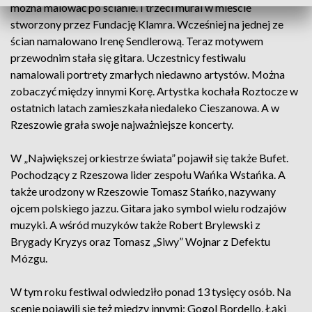
można malować po ścianie. I trzeci mural w mieście
stworzony przez Fundację Klamra. Wcześniej na jednej ze
ścian namalowano Irenę Sendlerową. Teraz motywem
przewodnim stała się gitara. Uczestnicy festiwalu
namalowali portrety zmarłych niedawno artystów. Można
zobaczyć między innymi Korę. Artystka kochała Roztocze w
ostatnich latach zamieszkała niedaleko Cieszanowa. A w
Rzeszowie grała swoje najważniejsze koncerty.
W „Największej orkiestrze świata” pojawił się także Bufet.
Pochodzący z Rzeszowa lider zespołu Wańka Wstańka. A
także urodzony w Rzeszowie Tomasz Stańko, nazywany
ojcem polskiego jazzu. Gitara jako symbol wielu rodzajów
muzyki. A wśród muzyków także Robert Brylewski z
Brygady Kryzys oraz Tomasz „Siwy” Wojnar z Defektu
Mózgu.
W tym roku festiwal odwiedziło ponad 13 tysięcy osób. Na
scenie pojawili się też między innymi: Gogol Bordello, Łąki