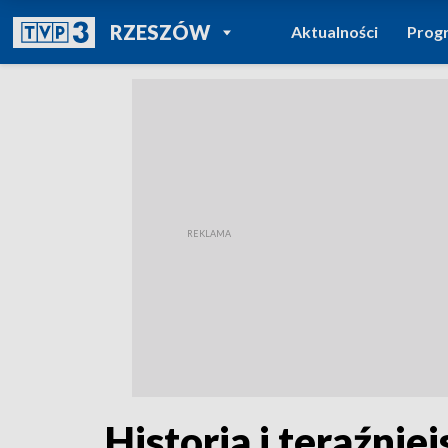
POWRÓT DO
RZESZÓW
Aktualności
Prog
TVP REGIONY
Historia i teraźni