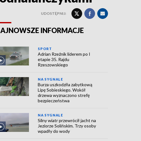
UDOSTĘPNIJ:
AJNOWSZE INFORMACJE
SPORT
Adrian Rzeźnik liderem po I
etapie 35. Rajdu
Rzeszowskiego
NA SYGNALE
Burza uszkodziła zabytkową
Lipę Sobieskiego. Wokół
drzewa wyznaczono strefę
bezpieczeństwa
NA SYGNALE
Silny wiatr przewrócił jacht na
Jeziorze Solińskim. Trzy osoby
wpadły do wody