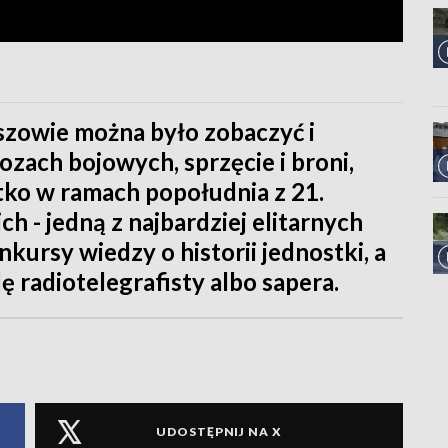
wie można było zobaczyć i
zach bojowych, sprzęcie i broni,
stko w ramach popołudnia z 21.
 - jedną z najbardziej elitarnych
nkursy wiedzy o historii jednostki, a
lę radiotelegrafisty albo sapera.
UDOSTĘPNIJ NA X