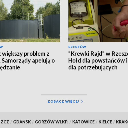
ÓW
RZESZÓW
 większy problem z
"Krewki Rajd" w Rzesz
 Samorządy apelują o
Hołd dla powstańców i
ędzanie
dla potrzebujących
ZOBACZ WIĘCEJ
SZCZ
/
GDAŃSK
/
GORZÓW WLKP.
/
KATOWICE
/
KIELCE
/
KRA