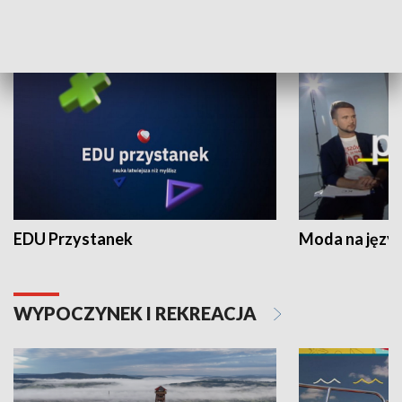
NAUKA I EDUKACJA
EDU Przystanek
Moda na język
WYPOCZYNEK I REKREACJA