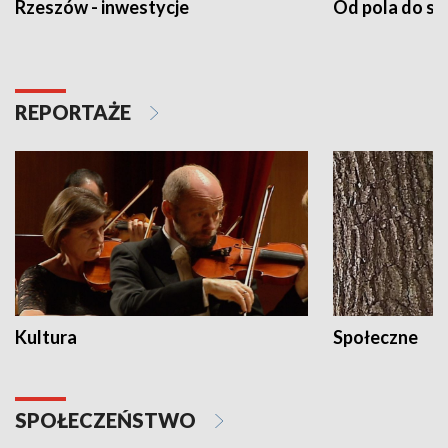
Rzeszów - inwestycje
Od pola do st
REPORTAŻE
Kultura
Społeczne
SPOŁECZEŃSTWO