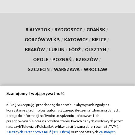
BIAŁYSTOK
/
BYDGOSZCZ
/
GDAŃSK
/
GORZÓW WLKP.
/
KATOWICE
/
KIELCE
/
KRAKÓW
/
LUBLIN
/
ŁÓDŹ
/
OLSZTYN
/
OPOLE
/
POZNAŃ
/
RZESZÓW
/
SZCZECIN
/
WARSZAWA
/
WROCŁAW
Szanujemy Twoją prywatność
Dołącz do nas:
Kliknij "Akceptuję i przechodzę do serwisu", aby wyrazić zgody na
korzystanie z technologii automatycznego śledzenia i zbierania danych,
TVP
dostęp do informacji na Twoim urządzeniu końcowym i ich
Abonament TVP
przechowywanie oraz na przetwarzanie Twoich danych osobowych przez
Regulamin TVP
nas, czyli Telewizję Polską S.A. w likwidacji (zwaną dalej również „TVP”),
Emisja w TVP
Polityka prywatności
Zaufanych Partnerów z IAB* (1201 firm)
oraz pozostałych
Zaufanych