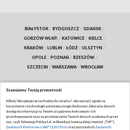
BIAŁYSTOK
/
BYDGOSZCZ
/
GDAŃSK
/
GORZÓW WLKP.
/
KATOWICE
/
KIELCE
/
KRAKÓW
/
LUBLIN
/
ŁÓDŹ
/
OLSZTYN
/
OPOLE
/
POZNAŃ
/
RZESZÓW
/
SZCZECIN
/
WARSZAWA
/
WROCŁAW
Szanujemy Twoją prywatność
Dołącz do nas:
Kliknij "Akceptuję i przechodzę do serwisu", aby wyrazić zgody na
korzystanie z technologii automatycznego śledzenia i zbierania danych,
TVP
dostęp do informacji na Twoim urządzeniu końcowym i ich
Abonament TVP
przechowywanie oraz na przetwarzanie Twoich danych osobowych przez
Regulamin TVP
nas, czyli Telewizję Polską S.A. w likwidacji (zwaną dalej również „TVP”),
Emisja w TVP
Polityka prywatności
Zaufanych Partnerów z IAB* (1201 firm)
oraz pozostałych
Zaufanych