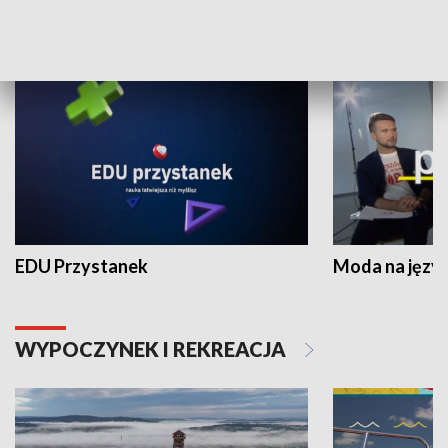
NAUKA I EDUKACJA
EDU Przystanek
Moda na język
WYPOCZYNEK I REKREACJA