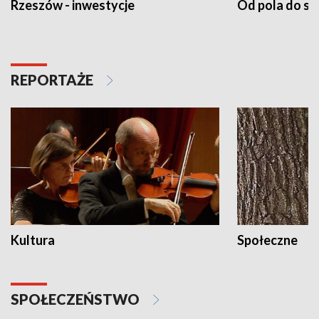
Rzeszów - inwestycje
Od pola do st
REPORTAŻE
Kultura
Społeczne
SPOŁECZEŃSTWO