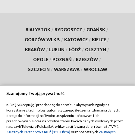
BIAŁYSTOK
/
BYDGOSZCZ
/
GDAŃSK
/
GORZÓW WLKP.
/
KATOWICE
/
KIELCE
/
KRAKÓW
/
LUBLIN
/
ŁÓDŹ
/
OLSZTYN
/
OPOLE
/
POZNAŃ
/
RZESZÓW
/
SZCZECIN
/
WARSZAWA
/
WROCŁAW
Szanujemy Twoją prywatność
Dołącz do nas:
Kliknij "Akceptuję i przechodzę do serwisu", aby wyrazić zgody na
korzystanie z technologii automatycznego śledzenia i zbierania danych,
TVP
dostęp do informacji na Twoim urządzeniu końcowym i ich
Abonament TVP
przechowywanie oraz na przetwarzanie Twoich danych osobowych przez
Regulamin TVP
nas, czyli Telewizję Polską S.A. w likwidacji (zwaną dalej również „TVP”),
Emisja w TVP
Polityka prywatności
Zaufanych Partnerów z IAB* (1201 firm)
oraz pozostałych
Zaufanych