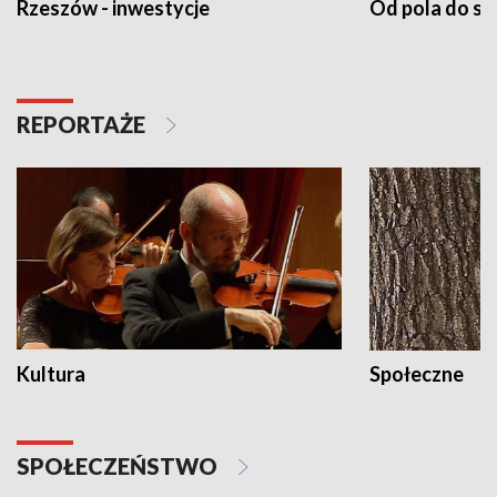
Rzeszów - inwestycje
Od pola do st
REPORTAŻE
Kultura
Społeczne
SPOŁECZEŃSTWO