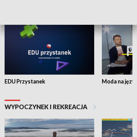
NAUKA I EDUKACJA
EDU Przystanek
Moda na język
WYPOCZYNEK I REKREACJA