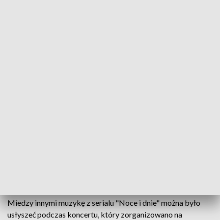
Polska muzyka filmowa i nie tylko. Koncert w Krasiczynie
W Krasiczynie odbył się niezwykły koncert "Polska
muzyka filmowa i nie tylko". W pięknej scenerii
krasiczyńskiego Zamku wybrzmiały utwory
patriotyczne związane ze 100-leciem odzyskania
przez Polskę niepodległości oraz muzyka ze
znanych polskich filmów, takich jak: "Noce i dnie",
"Pan Tadeusz", "Dom", "Ogniem i mieczem".
Miedzy innymi muzykę z serialu "Noce i dnie" można było
usłyszeć podczas koncertu, który zorganizowano na