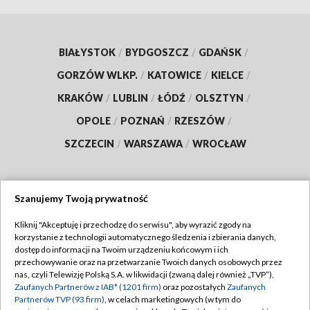
BIAŁYSTOK
/
BYDGOSZCZ
/
GDAŃSK
/
GORZÓW WLKP.
/
KATOWICE
/
KIELCE
/
KRAKÓW
/
LUBLIN
/
ŁÓDŹ
/
OLSZTYN
/
OPOLE
/
POZNAŃ
/
RZESZÓW
/
SZCZECIN
/
WARSZAWA
/
WROCŁAW
Szanujemy Twoją prywatność
Dołącz do nas:
Kliknij "Akceptuję i przechodzę do serwisu", aby wyrazić zgody na
korzystanie z technologii automatycznego śledzenia i zbierania danych,
TVP
dostęp do informacji na Twoim urządzeniu końcowym i ich
Abonament TVP
przechowywanie oraz na przetwarzanie Twoich danych osobowych przez
Regulamin TVP
nas, czyli Telewizję Polską S.A. w likwidacji (zwaną dalej również „TVP”),
Emisja w TVP
Polityka prywatności
Zaufanych Partnerów z IAB* (1201 firm)
oraz pozostałych
Zaufanych
Partnerów TVP (93 firm)
, w celach marketingowych (w tym do
Centrum informacji TVP