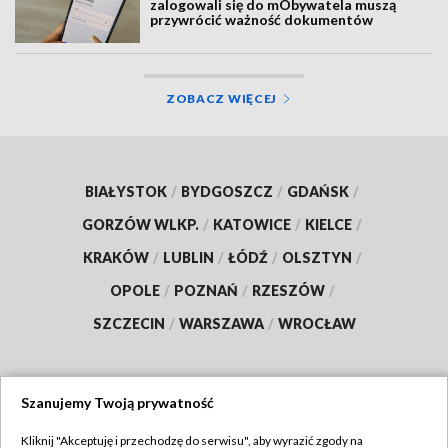
zalogowali się do mObywatela muszą
przywrócić ważność dokumentów
ZOBACZ WIĘCEJ
BIAŁYSTOK
/
BYDGOSZCZ
/
GDAŃSK
/
GORZÓW WLKP.
/
KATOWICE
/
KIELCE
/
KRAKÓW
/
LUBLIN
/
ŁÓDŹ
/
OLSZTYN
/
OPOLE
/
POZNAŃ
/
RZESZÓW
/
SZCZECIN
/
WARSZAWA
/
WROCŁAW
Szanujemy Twoją prywatność
Dołącz do nas:
Kliknij "Akceptuję i przechodzę do serwisu", aby wyrazić zgody na