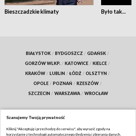
Bieszczadzkie klimaty
Było tak...
BIAŁYSTOK
/
BYDGOSZCZ
/
GDAŃSK
/
GORZÓW WLKP.
/
KATOWICE
/
KIELCE
/
KRAKÓW
/
LUBLIN
/
ŁÓDŹ
/
OLSZTYN
/
OPOLE
/
POZNAŃ
/
RZESZÓW
/
SZCZECIN
/
WARSZAWA
/
WROCŁAW
Szanujemy Twoją prywatność
Dołącz do nas:
Kliknij "Akceptuję i przechodzę do serwisu", aby wyrazić zgody na
korzystanie z technologii automatycznego śledzenia i zbierania danych,
TVP