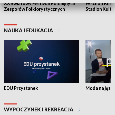
XX Światowy Festiwal Polonijnych
Wschód Kultur
Zespołów Folklorystycznych
Stadion Kultu
NAUKA I EDUKACJA
EDU Przystanek
Moda na język
WYPOCZYNEK I REKREACJA