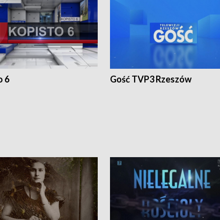
o 6
Gość TVP3 Rzeszów