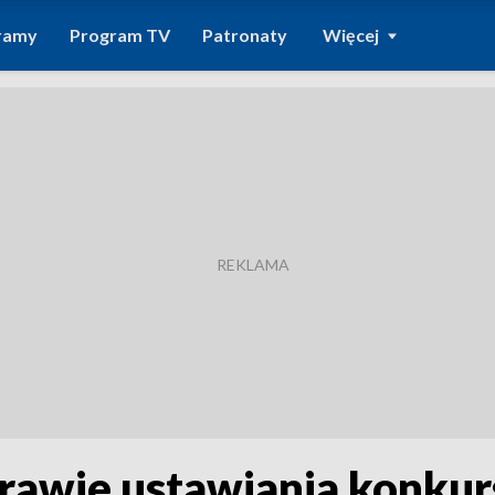
ramy
Program TV
Patronaty
Więcej
prawie ustawiania konku