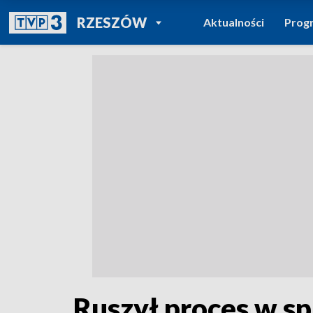
POWRÓT DO
RZESZÓW
Aktualności
Prog
TVP REGIONY
Ruszył proces w s