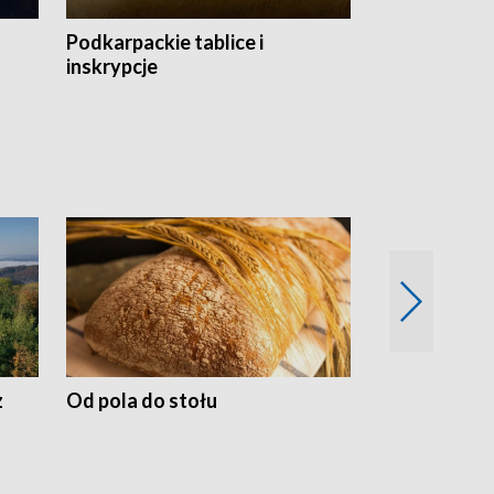
Podkarpackie tablice i
Szlakiem arc
inskrypcje
drewnianej
z
Od pola do stołu
50 lat ochro
przyrodnicz
Zachodnich