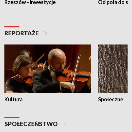
Rzeszów - inwestycje
Od pola do st
REPORTAŻE
Kultura
Społeczne
SPOŁECZEŃSTWO