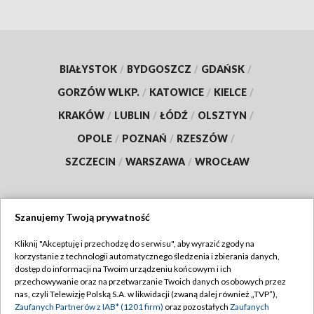
BIAŁYSTOK
/
BYDGOSZCZ
/
GDAŃSK
/
GORZÓW WLKP.
/
KATOWICE
/
KIELCE
/
KRAKÓW
/
LUBLIN
/
ŁÓDŹ
/
OLSZTYN
/
OPOLE
/
POZNAŃ
/
RZESZÓW
/
SZCZECIN
/
WARSZAWA
/
WROCŁAW
Szanujemy Twoją prywatność
Dołącz do nas:
Kliknij "Akceptuję i przechodzę do serwisu", aby wyrazić zgody na
korzystanie z technologii automatycznego śledzenia i zbierania danych,
TVP
dostęp do informacji na Twoim urządzeniu końcowym i ich
Abonament TVP
przechowywanie oraz na przetwarzanie Twoich danych osobowych przez
Regulamin TVP
nas, czyli Telewizję Polską S.A. w likwidacji (zwaną dalej również „TVP”),
Emisja w TVP
Polityka prywatności
Zaufanych Partnerów z IAB* (1201 firm)
oraz pozostałych
Zaufanych