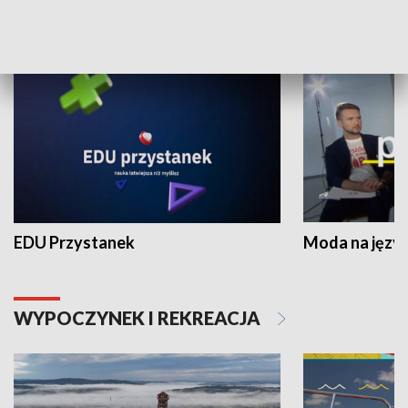
NAUKA I EDUKACJA
EDU Przystanek
Moda na język
WYPOCZYNEK I REKREACJA