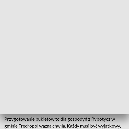
Kolorowa i pachnąca tradycja, czyli bukiety dla Matki Bożej
Na uroczystość Wniebowzięcia Najświętszej Marii
Panny przygotowują je między innymi panie z Koła
Gospodyń Wiejskich w Rybotyczach. Mieszkają w
sąsiedztwie jednego z najsłynniejszych
sanktuariów maryjnych w Polsce - Kalwarii
Pacławskiej. Symboliczne bukiety mają być
podziękowaniem za opiekę Matki Bożej...
Przygotowanie bukietów to dla gospodyń z Rybotycz w
gminie Fredropol ważna chwila. Każdy musi być wyjątkowy,