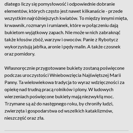
dlatego liczy się pomysłowość i odpowiednie dobranie
elementów, których często jest nawet kilkanaście - przede
wszystkim najróżniejszych kwiatów. To między innymi mięta,
krwawnik, rozmaryn i rumianek, które w połączeniu dają
bukietom wyjątkowy zapach. Nie może w nich zabraknąć
także kłosów zbóż, warzyw i owoców. Panie z Rybotycz
wykorzystują jabłka, aronie i pędy malin. A także czosnek
oraz pomidory.
Własnoręcznie przygotowane bukiety zostaną poświęcone
podczas uroczystości Wniebowzięcia Najświętszej Marii
Panny. Ta wielowiekowa tradycja to wyraz wdzięczności za
opiekę nad trudną pracą rolników i plony. W ludowych
wierzeniach poświęcone bukiety mają niezwykłą moc.
Trzymane są aż do następnego roku, by chroniły ludzi,
zwierzęta i gospodarstwa od wszelkich kataklizmów,
nieszczęść oraz zła.