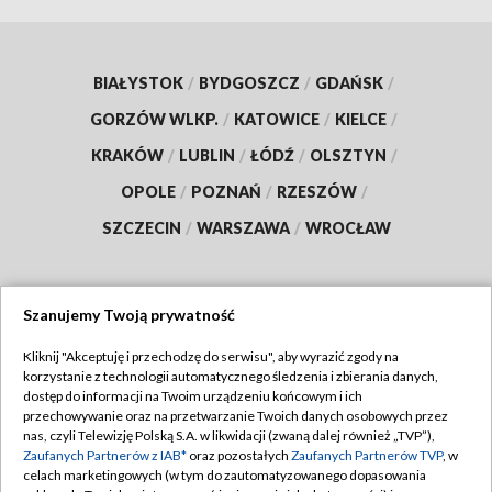
BIAŁYSTOK
/
BYDGOSZCZ
/
GDAŃSK
/
GORZÓW WLKP.
/
KATOWICE
/
KIELCE
/
KRAKÓW
/
LUBLIN
/
ŁÓDŹ
/
OLSZTYN
/
OPOLE
/
POZNAŃ
/
RZESZÓW
/
SZCZECIN
/
WARSZAWA
/
WROCŁAW
Szanujemy Twoją prywatność
Dołącz do nas:
Kliknij "Akceptuję i przechodzę do serwisu", aby wyrazić zgody na
korzystanie z technologii automatycznego śledzenia i zbierania danych,
TVP
dostęp do informacji na Twoim urządzeniu końcowym i ich
Abonament TVP
przechowywanie oraz na przetwarzanie Twoich danych osobowych przez
Regulamin TVP
nas, czyli Telewizję Polską S.A. w likwidacji (zwaną dalej również „TVP”),
Emisja w TVP
Polityka prywatności
Zaufanych Partnerów z IAB*
oraz pozostałych
Zaufanych Partnerów TVP
, w
celach marketingowych (w tym do zautomatyzowanego dopasowania
Centrum informacji TVP