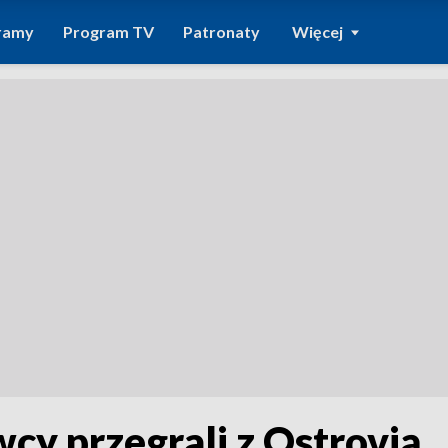
ramy
Program TV
Patronaty
Więcej
cy przegrali z Ostrovią