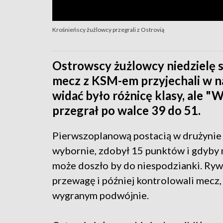
Krośnieńscy żużlowcy przegrali z Ostrovią
Ostrowscy żużlowcy niedzielę s
mecz z KSM-em przyjechali w n
widać było różnicę klasy, ale "W
przegrał po walce 39 do 51.
Pierwszoplanową postacią w drużynie g
wybornie, zdobył 15 punktów i gdyby m
może doszło by do niespodzianki. Ryw
przewagę i później kontrolowali mecz,
wygranym podwójnie.