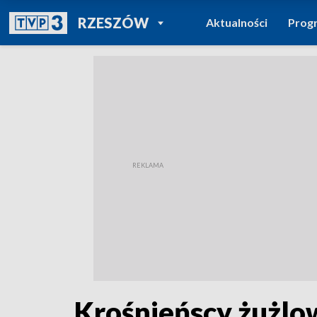
POWRÓT DO
RZESZÓW
Aktualności
Prog
TVP REGIONY
Krośnieńscy żużlow