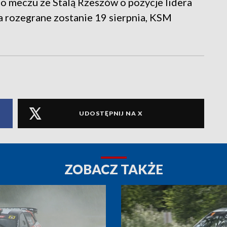
go meczu ze Stalą Rzeszów o pozycje lidera
ala rozegrane zostanie 19 sierpnia, KSM
UDOSTĘPNIJ NA X
ZOBACZ TAKŻE