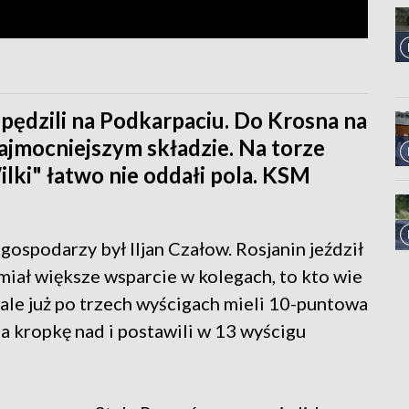
pędzili na Podkarpaciu. Do Krosna na
ajmocniejszym składzie. Na torze
ilki" łatwo nie oddałi pola. KSM
ospodarzy był Iljan Czałow. Rosjanin jeździł
iał większe wsparcie w kolegach, to kto wie
ale już po trzech wyścigach mieli 10-puntowa
 a kropkę nad i postawili w 13 wyścigu