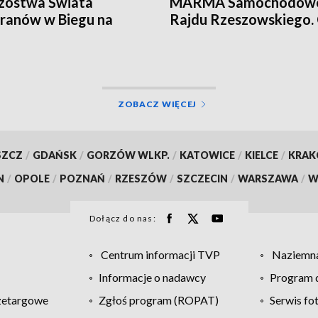
zostwa Świata
MARMA Samochodow
ranów w Biegu na
Rajdu Rzeszowskiego.
tację. Będą utrudnienia
na wielkie ściganie
ZOBACZ WIĘCEJ
SZCZ
/
GDAŃSK
/
GORZÓW WLKP.
/
KATOWICE
/
KIELCE
/
KRA
N
/
OPOLE
/
POZNAŃ
/
RZESZÓW
/
SZCZECIN
/
WARSZAWA
/
W
Dołącz do nas:
Centrum informacji TVP
Naziemna
Informacje o nadawcy
Program d
zetargowe
Zgłoś program (ROPAT)
Serwis fo