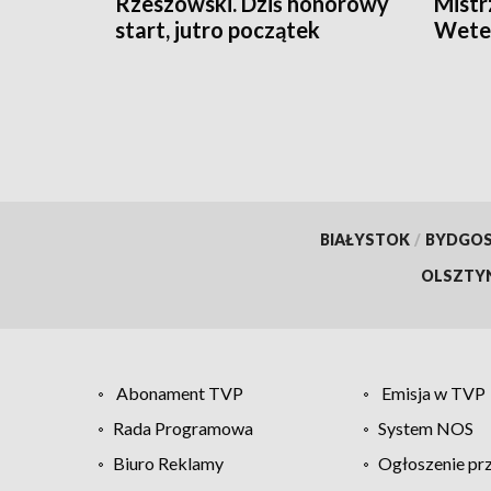
Rzeszowski. Dziś honorowy
Mistr
start, jutro początek
Wete
sportowej rywalizacji
Orien
BIAŁYSTOK
/
BYDGO
OLSZTY
Abonament TVP
Emisja w TVP
Rada Programowa
System NOS
Biuro Reklamy
Ogłoszenie pr