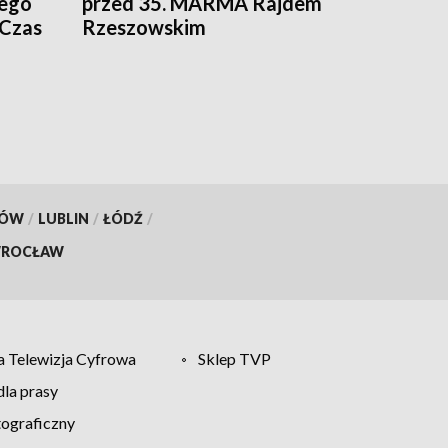
ego
przed 35. MARMA Rajdem
 Czas
Rzeszowskim
KÓW
/
LUBLIN
/
ŁÓDŹ
/
ROCŁAW
 Telewizja Cyfrowa
Sklep TVP
la prasy
tograficzny