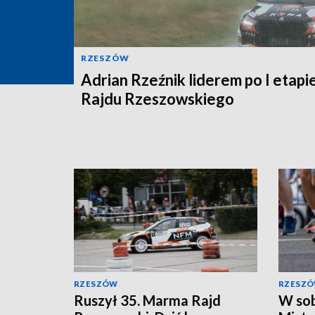
RZESZÓW
Adrian Rzeźnik liderem po I etapie
Rajdu Rzeszowskiego
RZESZÓW
RZESZ
Ruszył 35. Marma Rajd
W so