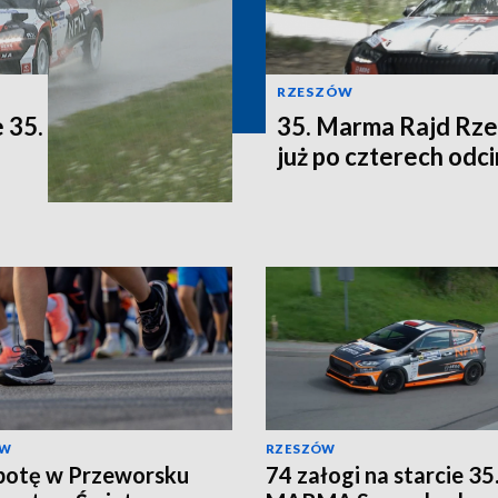
RZESZÓW
 35.
35. Marma Rajd Rze
już po czterech odc
ÓW
RZESZÓW
botę w Przeworsku
74 załogi na starcie 35