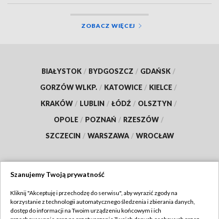
ZOBACZ WIĘCEJ
BIAŁYSTOK
/
BYDGOSZCZ
/
GDAŃSK
/
GORZÓW WLKP.
/
KATOWICE
/
KIELCE
/
KRAKÓW
/
LUBLIN
/
ŁÓDŹ
/
OLSZTYN
/
OPOLE
/
POZNAŃ
/
RZESZÓW
/
SZCZECIN
/
WARSZAWA
/
WROCŁAW
Szanujemy Twoją prywatność
Dołącz do nas:
Kliknij "Akceptuję i przechodzę do serwisu", aby wyrazić zgody na
korzystanie z technologii automatycznego śledzenia i zbierania danych,
TVP
dostęp do informacji na Twoim urządzeniu końcowym i ich