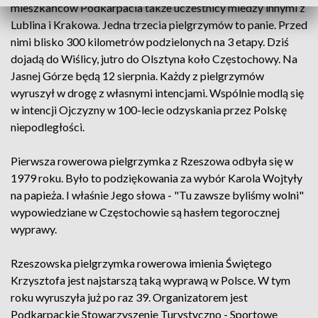
mieszkańców Podkarpacia także uczestnicy miedzy innymi z
Lublina i Krakowa. Jedna trzecia pielgrzymów to panie. Przed
nimi blisko 300 kilometrów podzielonych na 3 etapy. Dziś
dojadą do Wiślicy, jutro do Olsztyna koło Częstochowy. Na
Jasnej Górze będą 12 sierpnia. Każdy z pielgrzymów
wyruszył w drogę z własnymi intencjami. Wspólnie modlą się
w intencji Ojczyzny w 100-lecie odzyskania przez Polskę
niepodległości.
Pierwsza rowerowa pielgrzymka z Rzeszowa odbyła się w
1979 roku. Było to podziękowania za wybór Karola Wojtyły
na papieża. I właśnie Jego słowa - "Tu zawsze byliśmy wolni"
wypowiedziane w Częstochowie są hasłem tegorocznej
wyprawy.
Rzeszowska pielgrzymka rowerowa imienia Świętego
Krzysztofa jest najstarszą taką wyprawą w Polsce. W tym
roku wyruszyła już po raz 39. Organizatorem jest
Podkarpackie Stowarzyszenie Turystyczno - Sportowe