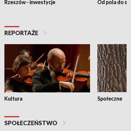
Rzeszów - inwestycje
Od pola do st
REPORTAŻE
Kultura
Społeczne
SPOŁECZEŃSTWO