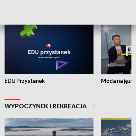
NAUKA I EDUKACJA
EDU Przystanek
Moda na język
WYPOCZYNEK I REKREACJA