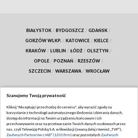
BIAŁYSTOK
/
BYDGOSZCZ
/
GDAŃSK
/
GORZÓW WLKP.
/
KATOWICE
/
KIELCE
/
KRAKÓW
/
LUBLIN
/
ŁÓDŹ
/
OLSZTYN
/
OPOLE
/
POZNAŃ
/
RZESZÓW
/
SZCZECIN
/
WARSZAWA
/
WROCŁAW
Szanujemy Twoją prywatność
Dołącz do nas:
Kliknij "Akceptuję i przechodzę do serwisu", aby wyrazić zgody na
korzystanie z technologii automatycznego śledzenia i zbierania danych,
TVP
dostęp do informacji na Twoim urządzeniu końcowym i ich
Abonament TVP
przechowywanie oraz na przetwarzanie Twoich danych osobowych przez
Regulamin TVP
nas, czyli Telewizję Polską S.A. w likwidacji (zwaną dalej również „TVP”),
Emisja w TVP
Polityka prywatności
Zaufanych Partnerów z IAB* (1201 firm)
oraz pozostałych
Zaufanych