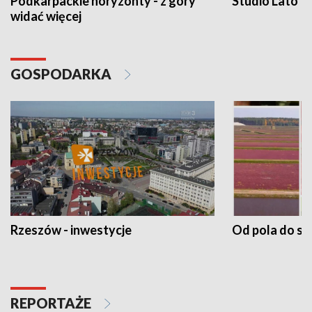
Podkarpackie horyzonty - z góry
Studio Lato
widać więcej
GOSPODARKA
Rzeszów - inwestycje
Od pola do st
REPORTAŻE