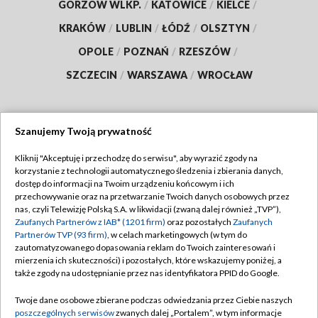
GORZÓW WLKP.
/
KATOWICE
/
KIELCE
/
KRAKÓW
/
LUBLIN
/
ŁÓDŹ
/
OLSZTYN
/
OPOLE
/
POZNAŃ
/
RZESZÓW
/
SZCZECIN
/
WARSZAWA
/
WROCŁAW
Szanujemy Twoją prywatność
Dołącz do nas:
Kliknij "Akceptuję i przechodzę do serwisu", aby wyrazić zgody na
korzystanie z technologii automatycznego śledzenia i zbierania danych,
TVP
dostęp do informacji na Twoim urządzeniu końcowym i ich
Abonament TVP
przechowywanie oraz na przetwarzanie Twoich danych osobowych przez
Regulamin TVP
nas, czyli Telewizję Polską S.A. w likwidacji (zwaną dalej również „TVP”),
Emisja w TVP
Polityka prywatności
Zaufanych Partnerów z IAB* (1201 firm)
oraz pozostałych
Zaufanych
Partnerów TVP (93 firm)
, w celach marketingowych (w tym do
Centrum informacji TVP
Moje zgody
zautomatyzowanego dopasowania reklam do Twoich zainteresowań i
mierzenia ich skuteczności) i pozostałych, które wskazujemy poniżej, a
Naziemna Telewizja Cyfrowa
Pomoc
także zgody na udostępnianie przez nas identyfikatora PPID do Google.
Sklep TVP
Biuro reklamy
Twoje dane osobowe zbierane podczas odwiedzania przez Ciebie naszych
Rada Programowa
Kontakt
poszczególnych serwisów
zwanych dalej „Portalem”, w tym informacje