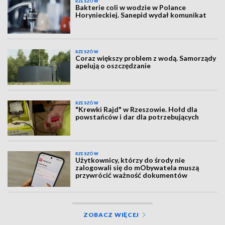
RZESZÓW
Bakterie coli w wodzie w Polance
Horynieckiej. Sanepid wydał komunikat
RZESZÓW
Coraz większy problem z wodą. Samorządy
apelują o oszczędzanie
RZESZÓW
"Krewki Rajd" w Rzeszowie. Hołd dla
powstańców i dar dla potrzebujących
RZESZÓW
Użytkownicy, którzy do środy nie
zalogowali się do mObywatela muszą
przywrócić ważność dokumentów
ZOBACZ WIĘCEJ