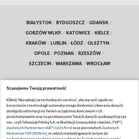
BIAŁYSTOK
/
BYDGOSZCZ
/
GDAŃSK
/
GORZÓW WLKP.
/
KATOWICE
/
KIELCE
/
KRAKÓW
/
LUBLIN
/
ŁÓDŹ
/
OLSZTYN
/
OPOLE
/
POZNAŃ
/
RZESZÓW
/
SZCZECIN
/
WARSZAWA
/
WROCŁAW
Szanujemy Twoją prywatność
Dołącz do nas:
Kliknij "Akceptuję i przechodzę do serwisu", aby wyrazić zgody na
korzystanie z technologii automatycznego śledzenia i zbierania danych,
TVP
dostęp do informacji na Twoim urządzeniu końcowym i ich
Abonament TVP
przechowywanie oraz na przetwarzanie Twoich danych osobowych przez
Regulamin TVP
nas, czyli Telewizję Polską S.A. w likwidacji (zwaną dalej również „TVP”),
Emisja w TVP
Polityka prywatności
Zaufanych Partnerów z IAB* (1201 firm)
oraz pozostałych
Zaufanych
Partnerów TVP (93 firm)
, w celach marketingowych (w tym do
Centrum informacji TVP
Moje zgody
zautomatyzowanego dopasowania reklam do Twoich zainteresowań i