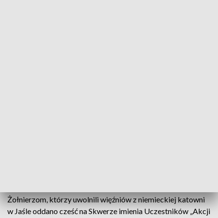
75. rocznica "Akcji Pensjonat"
W Jaśle uczczono 75. rocznicę uwolnienia przez
żołnierzy Armii Krajowej więźniów niemieckiej
katowni. Z najnowszych ustaleń historyków
wynika, że było to aż 180 osób, członków polskiego
ruchu oporu i cywilów. "Akcję pensjonat", bo pod
taką nazwą przeszła do historii, przeprowadzono w
nocy z 5 na 6 sierpnia 1943 roku. Był to ogromny
sukces Armii Krajowej.
Żołnierzom, którzy uwolnili więźniów z niemieckiej katowni
w Jaśle oddano cześć na Skwerze imienia Uczestników „Akcji