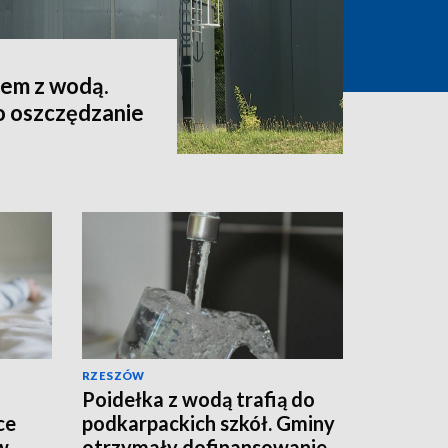
lem z wodą.
o oszczędzanie
RZESZÓW
Poidełka z wodą trafią do
ce
podkarpackich szkół. Gminy
w
otrzymały dofinansowanie