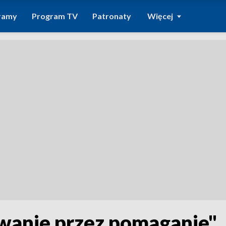
ramy
Program TV
Patronaty
Więcej
wanie przez pomaganie"