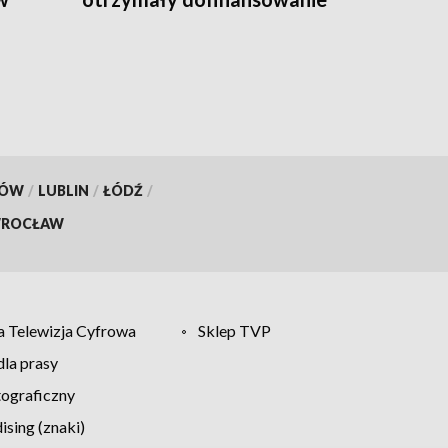
KÓW
/
LUBLIN
/
ŁÓDŹ
/
ROCŁAW
 Telewizja Cyfrowa
Sklep TVP
la prasy
tograficzny
sing (znaki)