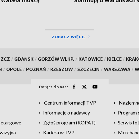
rócić ważność
szpitalu
mentów
ZOBACZ WIĘCEJ
SZCZ
/
GDAŃSK
/
GORZÓW WLKP.
/
KATOWICE
/
KIELCE
/
KRA
N
/
OPOLE
/
POZNAŃ
/
RZESZÓW
/
SZCZECIN
/
WARSZAWA
/
W
Dołącz do nas:
Centrum informacji TVP
Naziemna
Informacje o nadawcy
Program d
zetargowe
Zgłoś program (ROPAT)
Serwis fo
wizyjna
Kariera w TVP
Merchandi