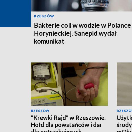
RZESZÓW
Bakterie coli w wodzie w Polance
Horynieckiej. Sanepid wydał
komunikat
RZESZÓW
RZESZ
"Krewki Rajd" w Rzeszowie.
Użytk
Hołd dla powstańców i dar
środy
dla potrzebujących
mOby