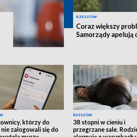
RZESZÓW
Coraz większy prob
Samorządy apelują 
ÓW
RZESZÓW
ownicy, którzy do
38 stopni w cieniu i
 nie zalogowali się do
przegrzane sale. Rodzi
watela muszą
alarmują o warunkach 