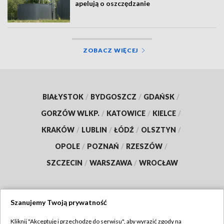
apelują o oszczędzanie
ZOBACZ WIĘCEJ
BIAŁYSTOK
/
BYDGOSZCZ
/
GDAŃSK
/
GORZÓW WLKP.
/
KATOWICE
/
KIELCE
/
KRAKÓW
/
LUBLIN
/
ŁÓDŹ
/
OLSZTYN
/
OPOLE
/
POZNAŃ
/
RZESZÓW
/
SZCZECIN
/
WARSZAWA
/
WROCŁAW
Szanujemy Twoją prywatność
Dołącz do nas:
Kliknij "Akceptuję i przechodzę do serwisu", aby wyrazić zgody na