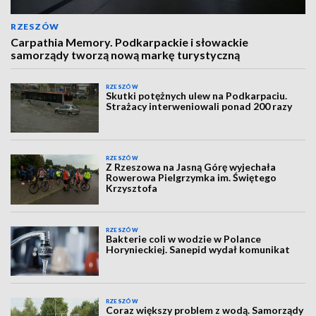
RZESZÓW
Carpathia Memory. Podkarpackie i słowackie
samorządy tworzą nową markę turystyczną
RZESZÓW
Skutki potężnych ulew na Podkarpaciu.
Strażacy interweniowali ponad 200 razy
RZESZÓW
Z Rzeszowa na Jasną Górę wyjechała
Rowerowa Pielgrzymka im. Świętego
Krzysztofa
RZESZÓW
Bakterie coli w wodzie w Polance
Horynieckiej. Sanepid wydał komunikat
RZESZÓW
Coraz większy problem z wodą. Samorządy