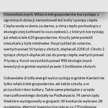
widziane. Na dachach wielu domów pojawiło się już ponad
440 kolektorów słonecznych. Do tego ponad 330 paneli
fotowoltaicznych. Właściciele gospodarstw korzystając z
ogromnych dotacji zamontowali też kotły i pompy ciepła.
Ciepła woda w domu za darmo, a zimą ciepło pochodzące z
ekologicznej kotłowni to oszczędności, z których korzystają
już właściciele 620 gospodarstw. Koszty jakie ponieśli
mieszkańcy były minimalne. Na przykład do solarów,
wartych ponad 10 tysięcy złotych, dopłacali 2200 zł. Około 2
tysiące złotych dopłacali zaś do pomp ciepła, wartych ponad
9 tysięcy. Koszt wszystkich ponad 900 ekologicznych
inwestycji w gminie wyniósł prawie 13 milionów złotych.
Odnawialne źródła energii wykorzystują w gminie Kamień nie
tylko właściciele gospodarstw, ale także szkoła, a w
przyszłości dom kultury. Takie same pieniądze z urzędu
marszałkowskiego dostały na Podkarpaciu 74 samorządy.
Niektóre występowały w grupach. W konkursie wybrano 28
projektów. Wartość inwestycji przekracza 270 milionów