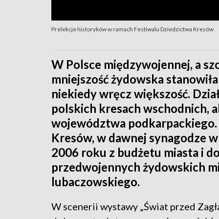
Prelekcje historyków w ramach Festiwalu Dziedzictwa Kresów
W Polsce międzywojennej, a sz
mniejszość żydowska stanowiła
niekiedy wręcz większość. Działo
polskich kresach wschodnich, al
województwa podkarpackiego. 
Kresów, w dawnej synagodze w
2006 roku z budżetu miasta i d
przedwojennych żydowskich m
lubaczowskiego.
W scenerii wystawy „Świat przed Zagład