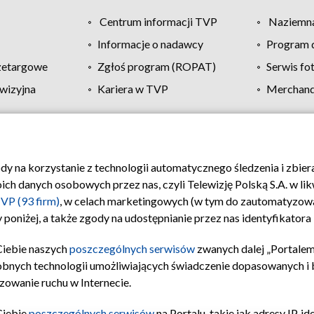
Centrum informacji TVP
Naziemna
Informacje o nadawcy
Program d
zetargowe
Zgłoś program (ROPAT)
Serwis fo
wizyjna
Kariera w TVP
Merchandi
Polityka prywatności
Moje zgody
Pomoc
Biuro re
ody na korzystanie z technologii automatycznego śledzenia i zbie
 danych osobowych przez nas, czyli Telewizję Polską S.A. w likw
VP (93 firm)
, w celach marketingowych (w tym do zautomatyzow
 poniżej, a także zgody na udostępnianie przez nas identyfikator
Ciebie naszych
poszczególnych serwisów
zwanych dalej „Portalem
obnych technologii umożliwiających świadczenie dopasowanych i be
zowanie ruchu w Internecie.
Ciebie
poszczególnych serwisów
na Portalu, takie jak adresy IP, 