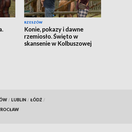
RZESZÓW
a.
Konie, pokazy i dawne
rzemiosło. Święto w
skansenie w Kolbuszowej
KÓW
/
LUBLIN
/
ŁÓDŹ
/
ROCŁAW