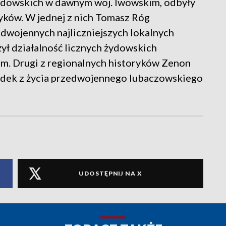
ydowskich w dawnym woj. lwowskim, odbyły
ryków. W jednej z nich Tomasz Róg
dwojennych najliczniejszych lokalnych
ył działalność licznych żydowskich
m. Drugi z regionalnych historyków Zenon
padek z życia przedwojennego lubaczowskiego
UDOSTĘPNIJ NA X