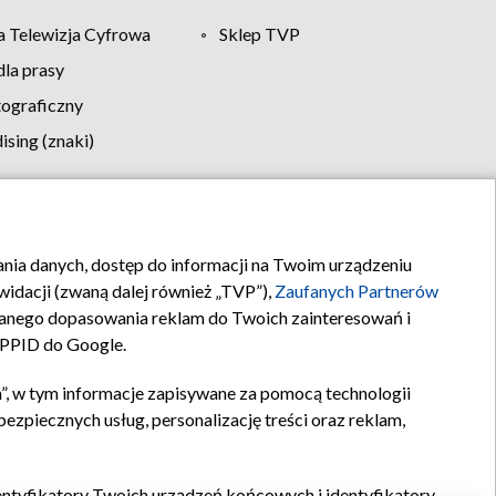
 Telewizja Cyfrowa
Sklep TVP
la prasy
tograficzny
sing (znaki)
klamy
Kontakt
rania danych, dostęp do informacji na Twoim urządzeniu
idacji (zwaną dalej również „TVP”),
Zaufanych Partnerów
anego dopasowania reklam do Twoich zainteresowań i
a PPID do Google.
”, w tym informacje zapisywane za pomocą technologii
zpiecznych usług, personalizację treści oraz reklam,
identyfikatory Twoich urządzeń końcowych i identyfikatory