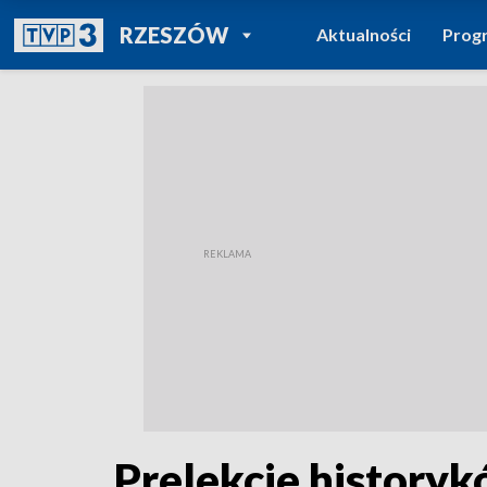
POWRÓT DO
RZESZÓW
Aktualności
Prog
TVP REGIONY
Prelekcje history