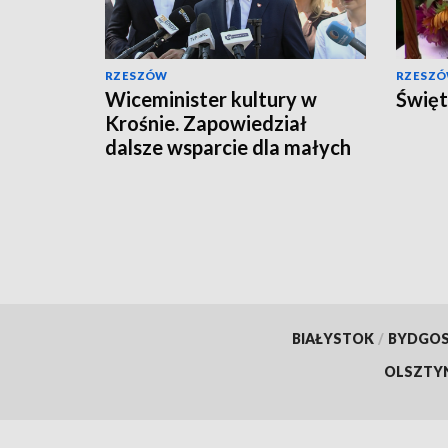
RZESZÓW
RZESZ
Wiceminister kultury w
Święt
Krośnie. Zapowiedział
dalsze wsparcie dla małych
miejscowości
BIAŁYSTOK
/
BYDGO
OLSZTY