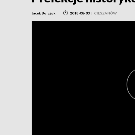
Jacek Borzęcki
2018-08-03
|
CIESZANÓW