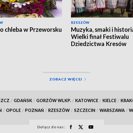
ÓW
RZESZÓW
o chleba w Przeworsku
Muzyka, smaki i histori
Wielki finał Festiwalu
Dziedzictwa Kresów
ZOBACZ WIĘCEJ
SZCZ
/
GDAŃSK
/
GORZÓW WLKP.
/
KATOWICE
/
KIELCE
/
KRA
N
/
OPOLE
/
POZNAŃ
/
RZESZÓW
/
SZCZECIN
/
WARSZAWA
/
W
Dołącz do nas: