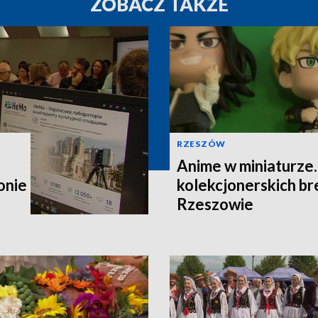
ZOBACZ TAKŻE
RZESZÓW
Anime w miniaturze
onie
kolekcjonerskich b
Rzeszowie