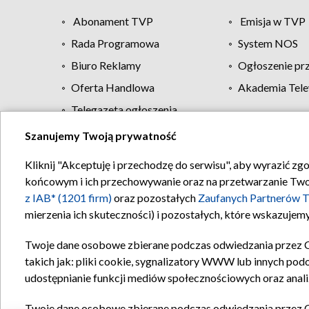
Abonament TVP
Emisja w TVP
Rada Programowa
System NOS
Biuro Reklamy
Ogłoszenie pr
Oferta Handlowa
Akademia Tele
Telegazeta ogłoszenia
Szanujemy Twoją prywatność
Regulamin TVP
Kliknij "Akceptuję i przechodzę do serwisu", aby wyrazić zg
końcowym i ich przechowywanie oraz na przetwarzanie Twoich
z IAB* (1201 firm)
oraz pozostałych
Zaufanych Partnerów T
mierzenia ich skuteczności) i pozostałych, które wskazujemy
Twoje dane osobowe zbierane podczas odwiedzania przez 
takich jak: pliki cookie, sygnalizatory WWW lub innych pod
udostępnianie funkcji mediów społecznościowych oraz anali
Twoje dane osobowe zbierane podczas odwiedzania przez 