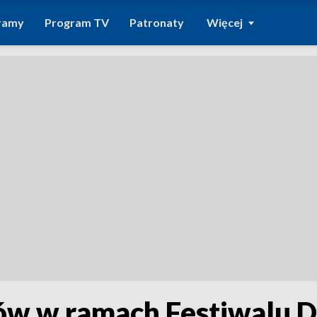
ramy
Program TV
Patronaty
Więcej
ków w ramach Festiwalu 