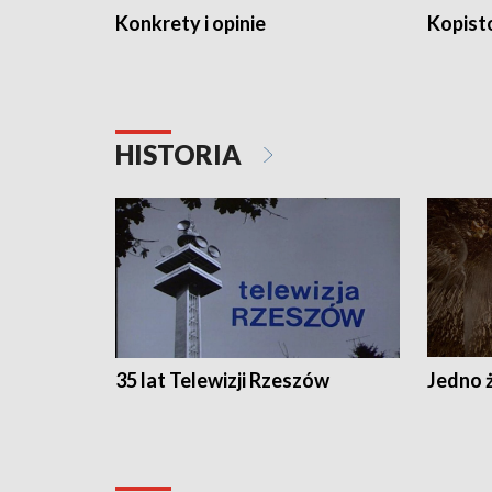
Konkrety i opinie
Kopist
HISTORIA
35 lat Telewizji Rzeszów
Jedno ż