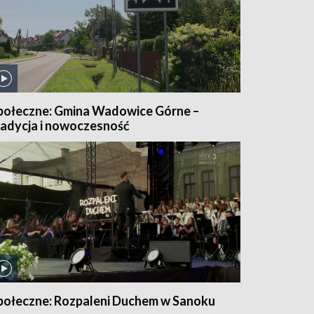
połeczne: Gmina Wadowice Górne –
radycja i nowoczesność
połeczne: Rozpaleni Duchem w Sanoku