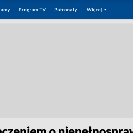
ramy
Program TV
Patronaty
Więcej
eczeniem o niepełnospra