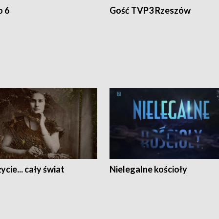
o 6
Gość TVP3 Rzeszów
ycie... cały świat
Nielegalne kościoły