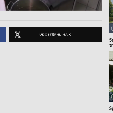
UDOSTĘPNIJ NA X
S
t
S