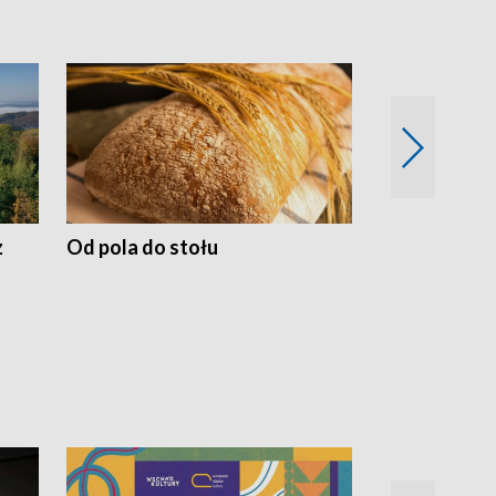
z
Od pola do stołu
50 lat ochro
przyrodnicz
Zachodnich