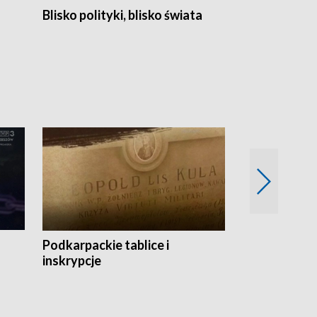
Blisko polityki, blisko świata
Popołudnie 
Podkarpackie tablice i
Szlakiem arc
inskrypcje
drewnianej