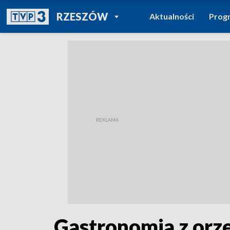
POWRÓT DO
RZESZÓW
Aktualności
Prog
TVP REGIONY
Gastronomia z orz