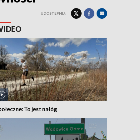
UDOSTĘPNIJ:
WIDEO
połeczne: To jest nałóg