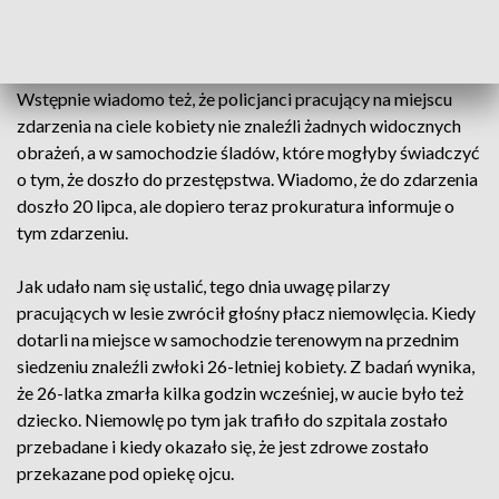
sekcji zwłok, ale na odpowiedź na pytanie o okoliczności
śmierci kobiety trzeba będzie jeszcze poczekać.
Wstępnie wiadomo też, że policjanci pracujący na miejscu
zdarzenia na ciele kobiety nie znaleźli żadnych widocznych
obrażeń, a w samochodzie śladów, które mogłyby świadczyć
o tym, że doszło do przestępstwa. Wiadomo, że do zdarzenia
doszło 20 lipca, ale dopiero teraz prokuratura informuje o
tym zdarzeniu.
Jak udało nam się ustalić, tego dnia uwagę pilarzy
pracujących w lesie zwrócił głośny płacz niemowlęcia. Kiedy
dotarli na miejsce w samochodzie terenowym na przednim
siedzeniu znaleźli zwłoki 26-letniej kobiety. Z badań wynika,
że 26-latka zmarła kilka godzin wcześniej, w aucie było też
dziecko. Niemowlę po tym jak trafiło do szpitala zostało
przebadane i kiedy okazało się, że jest zdrowe zostało
przekazane pod opiekę ojcu.