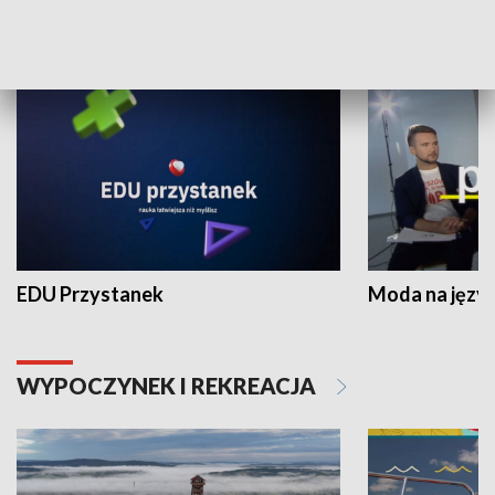
NAUKA I EDUKACJA
EDU Przystanek
Moda na język
WYPOCZYNEK I REKREACJA