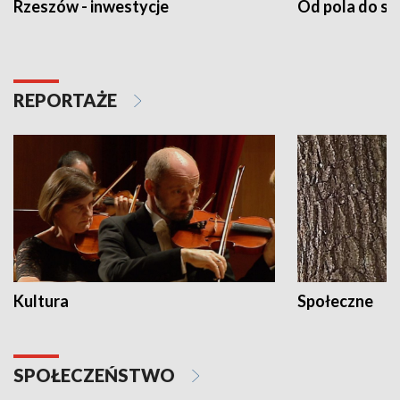
Rzeszów - inwestycje
Od pola do st
REPORTAŻE
Kultura
Społeczne
SPOŁECZEŃSTWO