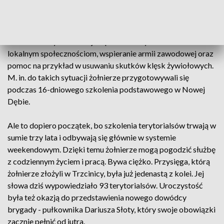
są zarówno mężczyźni i kobiety. Wszyscy z tego samego
powodu - miłości do ojczyzny i poczucia obowiązku, by jej
bronić. Dla niektórych to także kwestia rodzinnej tradycji.
Zadaniem terytorialsów jest przede wszystkim służba
lokalnym społecznościom, wspieranie armii zawodowej oraz
pomoc na przykład w usuwaniu skutków klęsk żywiołowych.
M. in. do takich sytuacji żołnierze przygotowywali się
podczas 16-dniowego szkolenia podstawowego w Nowej
Dębie.
Ale to dopiero początek, bo szkolenia terytorialsów trwają w
sumie trzy lata i odbywają się głównie w systemie
weekendowym. Dzięki temu żołnierze mogą pogodzić służbę
z codziennym życiem i pracą. Bywa ciężko. Przysięga, którą
żołnierze złożyli w Trzcinicy, była już jedenastą z kolei. Jej
słowa dziś wypowiedziało 93 terytorialsów. Uroczystość
była też okazją do przedstawienia nowego dowódcy
brygady - pułkownika Dariusza Słoty, który swoje obowiązki
zacznie pełnić od jutra.