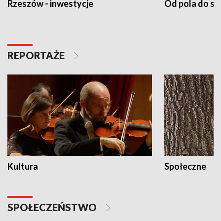
Rzeszów - inwestycje
Od pola do st
REPORTAŻE
Kultura
Społeczne
SPOŁECZEŃSTWO