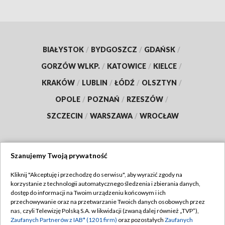
BIAŁYSTOK
/
BYDGOSZCZ
/
GDAŃSK
/
GORZÓW WLKP.
/
KATOWICE
/
KIELCE
/
KRAKÓW
/
LUBLIN
/
ŁÓDŹ
/
OLSZTYN
/
OPOLE
/
POZNAŃ
/
RZESZÓW
/
SZCZECIN
/
WARSZAWA
/
WROCŁAW
Szanujemy Twoją prywatność
Dołącz do nas:
Kliknij "Akceptuję i przechodzę do serwisu", aby wyrazić zgody na
korzystanie z technologii automatycznego śledzenia i zbierania danych,
TVP
dostęp do informacji na Twoim urządzeniu końcowym i ich
Abonament TVP
przechowywanie oraz na przetwarzanie Twoich danych osobowych przez
Regulamin TVP
nas, czyli Telewizję Polską S.A. w likwidacji (zwaną dalej również „TVP”),
Emisja w TVP
Polityka prywatności
Zaufanych Partnerów z IAB* (1201 firm)
oraz pozostałych
Zaufanych