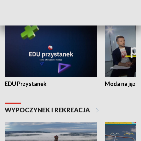
NAUKA I EDUKACJA
EDU Przystanek
Moda na język
WYPOCZYNEK I REKREACJA