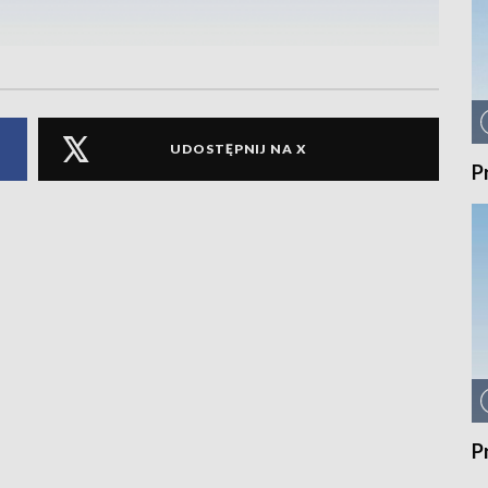
UDOSTĘPNIJ NA X
P
P