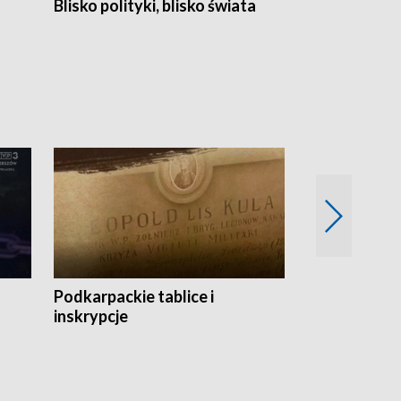
Blisko polityki, blisko świata
Popołudnie 
Podkarpackie tablice i
Szlakiem arc
inskrypcje
drewnianej