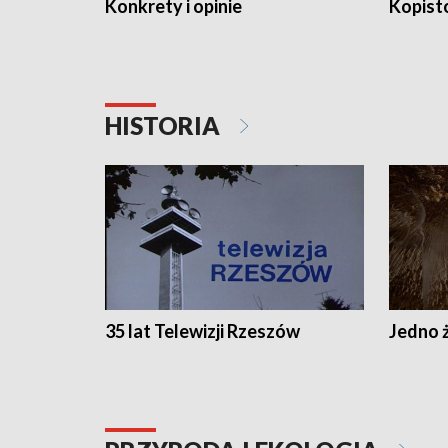
Konkrety i opinie
Kopist
HISTORIA
35 lat Telewizji Rzeszów
Jedno ż