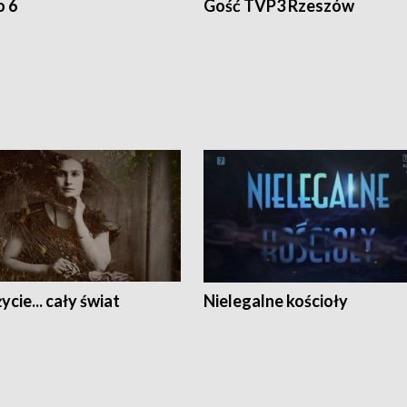
o 6
Gość TVP3 Rzeszów
ycie... cały świat
Nielegalne kościoły