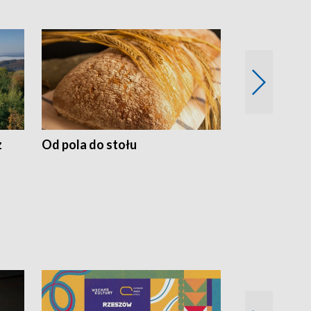
z
Od pola do stołu
50 lat ochro
przyrodnicz
Zachodnich