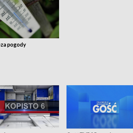
za pogody