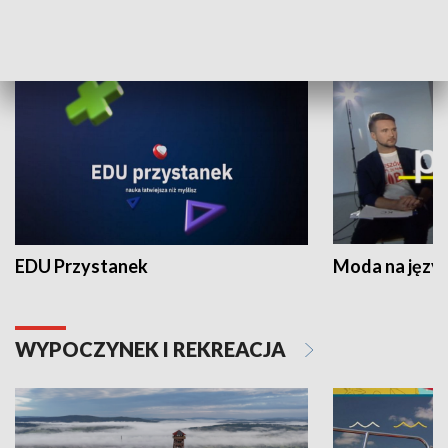
NAUKA I EDUKACJA
EDU Przystanek
Moda na język
WYPOCZYNEK I REKREACJA