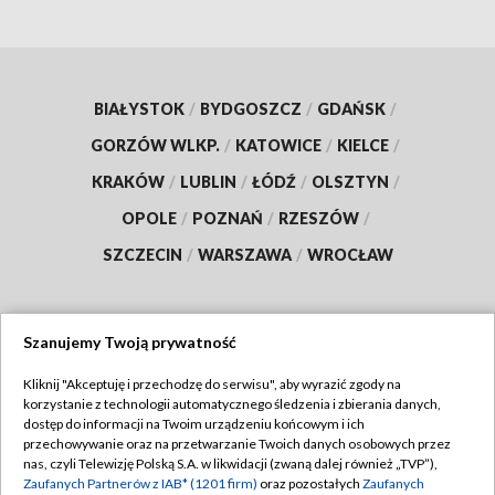
BIAŁYSTOK
/
BYDGOSZCZ
/
GDAŃSK
/
GORZÓW WLKP.
/
KATOWICE
/
KIELCE
/
KRAKÓW
/
LUBLIN
/
ŁÓDŹ
/
OLSZTYN
/
OPOLE
/
POZNAŃ
/
RZESZÓW
/
SZCZECIN
/
WARSZAWA
/
WROCŁAW
Szanujemy Twoją prywatność
Dołącz do nas:
Kliknij "Akceptuję i przechodzę do serwisu", aby wyrazić zgody na
korzystanie z technologii automatycznego śledzenia i zbierania danych,
TVP
dostęp do informacji na Twoim urządzeniu końcowym i ich
Abonament TVP
przechowywanie oraz na przetwarzanie Twoich danych osobowych przez
Regulamin TVP
nas, czyli Telewizję Polską S.A. w likwidacji (zwaną dalej również „TVP”),
Emisja w TVP
Polityka prywatności
Zaufanych Partnerów z IAB* (1201 firm)
oraz pozostałych
Zaufanych