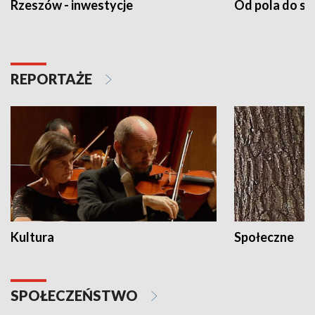
Rzeszów - inwestycje
Od pola do st
REPORTAŻE
Kultura
Społeczne
SPOŁECZEŃSTWO