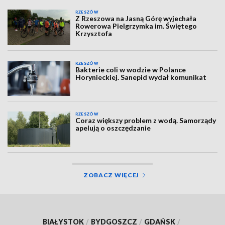
RZESZÓW
Z Rzeszowa na Jasną Górę wyjechała
Rowerowa Pielgrzymka im. Świętego
Krzysztofa
RZESZÓW
Bakterie coli w wodzie w Polance
Horynieckiej. Sanepid wydał komunikat
RZESZÓW
Coraz większy problem z wodą. Samorządy
apelują o oszczędzanie
ZOBACZ WIĘCEJ
BIAŁYSTOK
/
BYDGOSZCZ
/
GDAŃSK
/