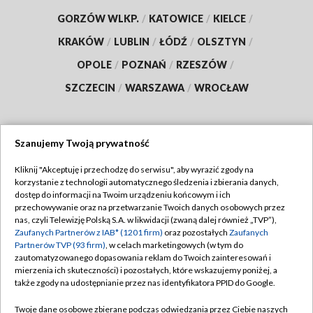
GORZÓW WLKP.
/
KATOWICE
/
KIELCE
/
KRAKÓW
/
LUBLIN
/
ŁÓDŹ
/
OLSZTYN
/
OPOLE
/
POZNAŃ
/
RZESZÓW
/
SZCZECIN
/
WARSZAWA
/
WROCŁAW
Szanujemy Twoją prywatność
Dołącz do nas:
Kliknij "Akceptuję i przechodzę do serwisu", aby wyrazić zgody na
korzystanie z technologii automatycznego śledzenia i zbierania danych,
TVP
dostęp do informacji na Twoim urządzeniu końcowym i ich
Abonament TVP
przechowywanie oraz na przetwarzanie Twoich danych osobowych przez
Regulamin TVP
nas, czyli Telewizję Polską S.A. w likwidacji (zwaną dalej również „TVP”),
Emisja w TVP
Polityka prywatności
Zaufanych Partnerów z IAB* (1201 firm)
oraz pozostałych
Zaufanych
Partnerów TVP (93 firm)
, w celach marketingowych (w tym do
Centrum informacji TVP
Moje zgody
zautomatyzowanego dopasowania reklam do Twoich zainteresowań i
mierzenia ich skuteczności) i pozostałych, które wskazujemy poniżej, a
Naziemna Telewizja Cyfrowa
Pomoc
także zgody na udostępnianie przez nas identyfikatora PPID do Google.
Sklep TVP
Biuro reklamy
Twoje dane osobowe zbierane podczas odwiedzania przez Ciebie naszych