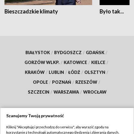
Bieszczadzkie klimaty
Było tak...
BIAŁYSTOK
/
BYDGOSZCZ
/
GDAŃSK
/
GORZÓW WLKP.
/
KATOWICE
/
KIELCE
/
KRAKÓW
/
LUBLIN
/
ŁÓDŹ
/
OLSZTYN
/
OPOLE
/
POZNAŃ
/
RZESZÓW
/
SZCZECIN
/
WARSZAWA
/
WROCŁAW
Szanujemy Twoją prywatność
Dołącz do nas:
Kliknij "Akceptuję i przechodzę do serwisu", aby wyrazić zgody na
korzystanie z technologii automatycznego śledzenia i zbierania danych,
TVP