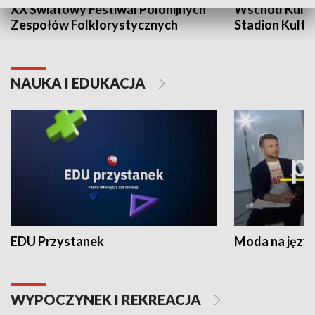
XX Światowy Festiwal Polonijnych
Wschód Kultur
Zespołów Folklorystycznych
Stadion Kultu
NAUKA I EDUKACJA
EDU Przystanek
Moda na język
WYPOCZYNEK I REKREACJA