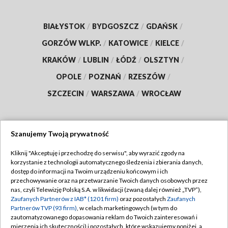
BIAŁYSTOK
/
BYDGOSZCZ
/
GDAŃSK
/
GORZÓW WLKP.
/
KATOWICE
/
KIELCE
/
KRAKÓW
/
LUBLIN
/
ŁÓDŹ
/
OLSZTYN
/
OPOLE
/
POZNAŃ
/
RZESZÓW
/
SZCZECIN
/
WARSZAWA
/
WROCŁAW
Szanujemy Twoją prywatność
Dołącz do nas:
Kliknij "Akceptuję i przechodzę do serwisu", aby wyrazić zgody na
korzystanie z technologii automatycznego śledzenia i zbierania danych,
TVP
dostęp do informacji na Twoim urządzeniu końcowym i ich
Abonament TVP
przechowywanie oraz na przetwarzanie Twoich danych osobowych przez
Regulamin TVP
nas, czyli Telewizję Polską S.A. w likwidacji (zwaną dalej również „TVP”),
Emisja w TVP
Polityka prywatności
Zaufanych Partnerów z IAB* (1201 firm)
oraz pozostałych
Zaufanych
Partnerów TVP (93 firm)
, w celach marketingowych (w tym do
Centrum informacji TVP
Moje zgody
zautomatyzowanego dopasowania reklam do Twoich zainteresowań i
mierzenia ich skuteczności) i pozostałych, które wskazujemy poniżej, a