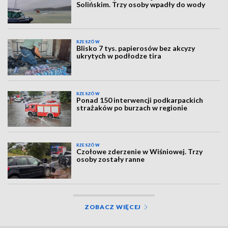
Solińskim. Trzy osoby wpadły do wody
RZESZÓW
Blisko 7 tys. papierosów bez akcyzy
ukrytych w podłodze tira
RZESZÓW
Ponad 150 interwencji podkarpackich
strażaków po burzach w regionie
RZESZÓW
Czołowe zderzenie w Wiśniowej. Trzy
osoby zostały ranne
ZOBACZ WIĘCEJ