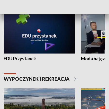
NAUKA I EDUKACJA
EDU Przystanek
Moda na język
WYPOCZYNEK I REKREACJA