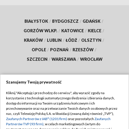
BIAŁYSTOK
/
BYDGOSZCZ
/
GDAŃSK
/
GORZÓW WLKP.
/
KATOWICE
/
KIELCE
/
KRAKÓW
/
LUBLIN
/
ŁÓDŹ
/
OLSZTYN
/
OPOLE
/
POZNAŃ
/
RZESZÓW
/
SZCZECIN
/
WARSZAWA
/
WROCŁAW
Szanujemy Twoją prywatność
Dołącz do nas:
Kliknij "Akceptuję i przechodzę do serwisu", aby wyrazić zgody na
korzystanie z technologii automatycznego śledzenia i zbierania danych,
TVP
dostęp do informacji na Twoim urządzeniu końcowym i ich
Abonament TVP
przechowywanie oraz na przetwarzanie Twoich danych osobowych przez
Regulamin TVP
nas, czyli Telewizję Polską S.A. w likwidacji (zwaną dalej również „TVP”),
Emisja w TVP
Polityka prywatności
Zaufanych Partnerów z IAB* (1201 firm)
oraz pozostałych
Zaufanych
Partnerów TVP (93 firm)
, w celach marketingowych (w tym do
Centrum informacji TVP
Moje zgody