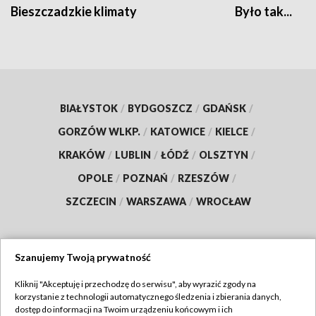
Bieszczadzkie klimaty
Było tak...
BIAŁYSTOK
/
BYDGOSZCZ
/
GDAŃSK
/
GORZÓW WLKP.
/
KATOWICE
/
KIELCE
/
KRAKÓW
/
LUBLIN
/
ŁÓDŹ
/
OLSZTYN
/
OPOLE
/
POZNAŃ
/
RZESZÓW
/
SZCZECIN
/
WARSZAWA
/
WROCŁAW
Szanujemy Twoją prywatność
Dołącz do nas:
Kliknij "Akceptuję i przechodzę do serwisu", aby wyrazić zgody na
korzystanie z technologii automatycznego śledzenia i zbierania danych,
TVP
dostęp do informacji na Twoim urządzeniu końcowym i ich