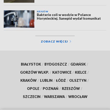
RZESZÓW
Bakterie coli w wodzie w Polance
Horynieckiej. Sanepid wydał komunikat
ZOBACZ WIĘCEJ
BIAŁYSTOK
/
BYDGOSZCZ
/
GDAŃSK
/
GORZÓW WLKP.
/
KATOWICE
/
KIELCE
/
KRAKÓW
/
LUBLIN
/
ŁÓDŹ
/
OLSZTYN
/
OPOLE
/
POZNAŃ
/
RZESZÓW
/
SZCZECIN
/
WARSZAWA
/
WROCŁAW