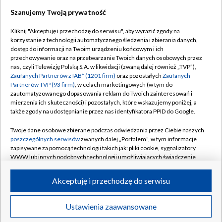
Szanujemy Twoją prywatność
Dołącz do nas:
Kliknij "Akceptuję i przechodzę do serwisu", aby wyrazić zgody na
korzystanie z technologii automatycznego śledzenia i zbierania danych,
TVP
dostęp do informacji na Twoim urządzeniu końcowym i ich
Abonament TVP
przechowywanie oraz na przetwarzanie Twoich danych osobowych przez
Regulamin TVP
nas, czyli Telewizję Polską S.A. w likwidacji (zwaną dalej również „TVP”),
Emisja w TVP
Polityka prywatności
Zaufanych Partnerów z IAB* (1201 firm)
oraz pozostałych
Zaufanych
Partnerów TVP (93 firm)
, w celach marketingowych (w tym do
Centrum informacji TVP
Moje zgody
zautomatyzowanego dopasowania reklam do Twoich zainteresowań i
mierzenia ich skuteczności) i pozostałych, które wskazujemy poniżej, a
Naziemna Telewizja Cyfrowa
Pomoc
także zgody na udostępnianie przez nas identyfikatora PPID do Google.
Sklep TVP
Biuro reklamy
Twoje dane osobowe zbierane podczas odwiedzania przez Ciebie naszych
Rada Programowa
Kontakt
poszczególnych serwisów
zwanych dalej „Portalem”, w tym informacje
zapisywane za pomocą technologii takich jak: pliki cookie, sygnalizatory
System NOS
WWW lub innych podobnych technologii umożliwiających świadczenie
dopasowanych i bezpiecznych usług, personalizację treści oraz reklam,
Informacje o nadawcy
Kanały
udostępnianie funkcji mediów społecznościowych oraz analizowanie
Akceptuję i przechodzę do serwisu
ruchu w Internecie.
Program dla prasy
©2026 Telewizja Polska S.A. w likwidacji
Biuro Reklamy
Twoje dane osobowe zbierane podczas odwiedzania przez Ciebie
Ustawienia zaawansowane
poszczególnych serwisów
na Portalu, takie jak adresy IP, identyfikatory
Ogłoszenie przetargowe
Twoich urządzeń końcowych i identyfikatory plików cookie, informacje o