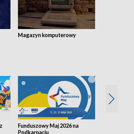
Magazyn komputerowy
z
Funduszowy Maj 2026 na
Podkarpacki
Podkarpaciu
kulinarne z h