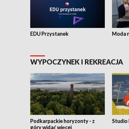
EDU Przystanek
Moda na
WYPOCZYNEK I REKREACJA
Podkarpackie horyzonty - z
Studio
góry widać więcej