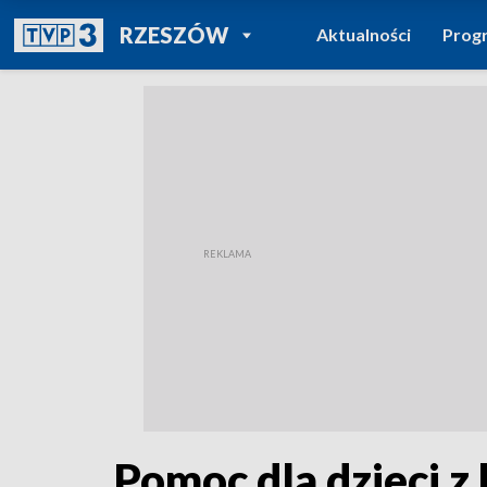
POWRÓT DO
RZESZÓW
Aktualności
Prog
TVP REGIONY
Pomoc dla dzieci z