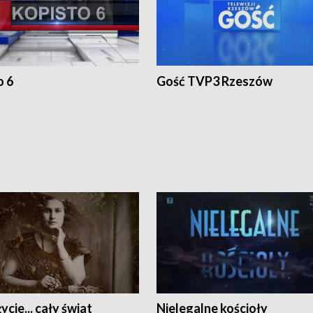
o 6
Gość TVP3 Rzeszów
ycie... cały świat
Nielegalne kościoły