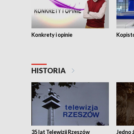
Konkrety i opinie
Kopist
HISTORIA
35 lat Telewizji Rzeszów
Jedno ż