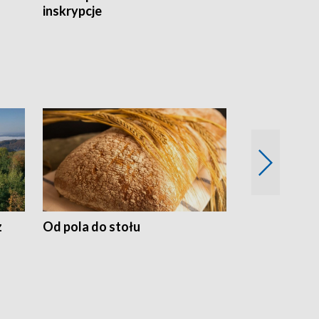
inskrypcje
drewnianej
z
Od pola do stołu
50 lat ochro
przyrodnicz
Zachodnich