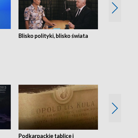
Blisko polityki, blisko świata
Popołudnie 
Podkarpackie tablice i
Szlakiem arc