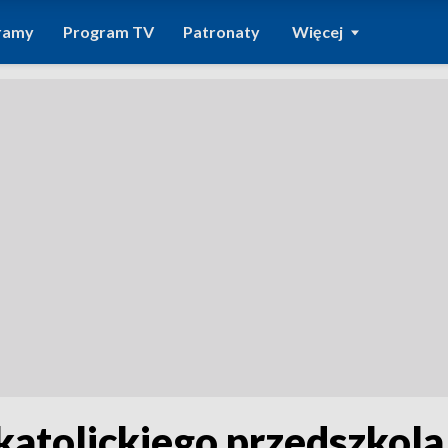
ramy
Program TV
Patronaty
Więcej
 katolickiego przedszkola