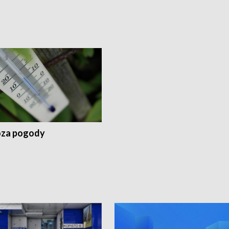
za pogody